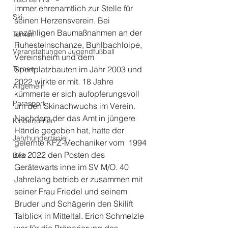
immer ehrenamtlich zur Stelle für 
Ski
seinen Herzensverein. Bei 
unzähligen Baumaßnahmen an der 
Turnen
Ruhesteinschanze, Buhlbachloipe, 
Veranstaltungen Jugendfußball
Vereinsheim und dem  
Turnen
Sportplatzbauten im Jahr 2003 und 
2022 wirkte er mit. 18 Jahre 
Allgemein
kümmerte er sich aufopferungsvoll 
Parasport
um den Skinachwuchs im Verein. 
Nachdem der das Amt in jüngere 
Kinderturnen
Hände gegeben hat, hatte der 
Jahrhundertspiel
gelernte KFZ-Mechaniker vom  1994 
bis 2022 den Posten des 
Bike
Gerätewarts inne im SV M/O. 40 
Jahrelang betrieb er zusammen mit 
seiner Frau Friedel und seinem 
Bruder und Schägerin den Skilift 
Talblick in Mitteltal. Erich Schmelzle 