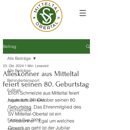
Beitrag
Alle Beiträge
23. Okt. 2024
1 Min. Lesezeit
Alle Beiträge
Alleskönner aus Mitteltal
Behindertensport
feiert seinen 80. Geburtstag
Fußball
Erich Schmelzle aus Mitteltal feiert 
heute am  24. Oktober seinen 80. 
Jugendfußball News
Geburtstag. Das Ehrenmitglied des 
Leichtathletik
SV Mitteltal-Obertal ist ein 
Sinalco Cup 2020
„Alleskönner“. Egal um welches 
Gewerk es geht ist der Jubilar 
Tischtennis