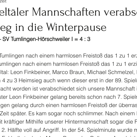
zeit
tennis
Ski
Turnen
Veranstaltungen Jugendf
teltäler Mannschaften verab
ieg in die Winterpause
Kinderturnen
Jahrhundertspiel
Bike
 – SV Tumlingen-Hörschweiler I = 4 : 3
umlingen nach einem harmlosen Freistoß das 1 zu 1 erzie
eltal: Leon Finkbeiner, Marco Braun, Michael Schmelzel
 4 zu 3 Heimsieg auch wenn dieser erst in der 89. Spiel
cht worden ist verabschiedet sich unsere Mannschaft i
ter Leon Finkbeiner gelang bereits schon nach 7. Spiel
ngen gelang durch einen harmlosen Freistoß der überra
Zeit später. Es kam sogar noch schlimmer. Nach einem 
it kräftiger Mithilfe unserer Hintermannschaft sogar die 
er 2. Hälfte voll auf Angriff. In der 54. Spielminute wurde