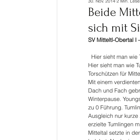
30. Nov. 2014
2 Min. Lese
Sinalco Cup 2020
Tisch
Beide Mit
sich mit S
Allgemein
Parasport
SV Mitteltl-Obertal I
  Hier sieht man wie Tumlingen nach einem harmlosen Freistoß das 1 zu 1 erzielt.[/caption] 
Hier sieht man wie T
Torschützen für Mitt
Mit einem verdienten
Dach und Fach gebra
Winterpause. Youngs
zu 0 Führung. Tumli
Ausgleich nur kurze 
erzielte Tumlingen m
Mitteltal setzte in d