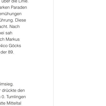
über die Linie. 
tarken Paraden 
fsbemühungen 
ührung. Diese 
acht. Nach 
ei sah 
ach Markus 
 Nico Göcks 
der 89. 
imsieg. 
r drückte den 
u 0. Tumlingen 
te Mitteltal 