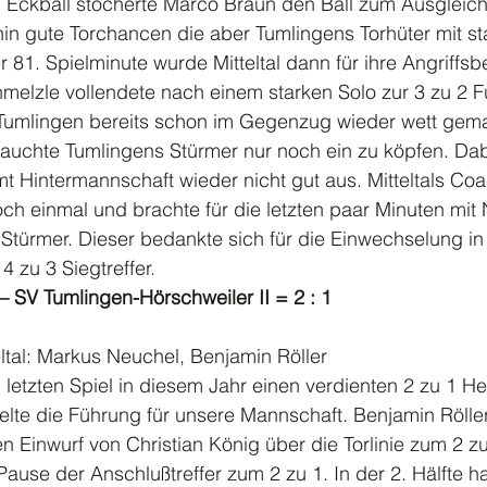
 Eckball stocherte Marco Braun den Ball zum Ausgleich 
erhin gute Torchancen die aber Tumlingens Torhüter mit s
der 81. Spielminute wurde Mitteltal dann für ihre Angrif
melzle vollendete nach einem starken Solo zur 3 zu 2 F
Tumlingen bereits schon im Gegenzug wieder wett gem
rauchte Tumlingens Stürmer nur noch ein zu köpfen. Dab
mt Hintermannschaft wieder nicht gut aus. Mitteltals Co
ch einmal und brachte für die letzten paar Minuten mit
Stürmer. Dieser bedankte sich für die Einwechselung in 
4 zu 3 Siegtreffer.
I – SV Tumlingen-Hörschweiler II = 2 : 1 
eltal: Markus Neuchel, Benjamin Röller
m letzten Spiel in diesem Jahr einen verdienten 2 zu 1 He
elte die Führung für unsere Mannschaft. Benjamin Rölle
n Einwurf von Christian König über die Torlinie zum 2 z
ause der Anschlußtreffer zum 2 zu 1. In der 2. Hälfte hat