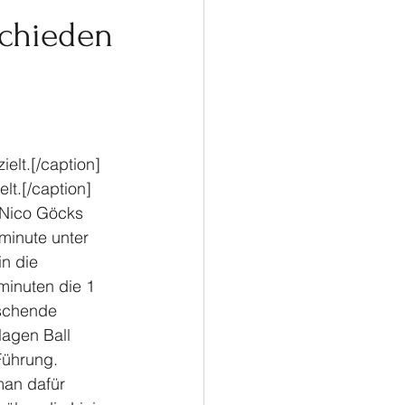
ußball
Turnen
schieden
lt.[/caption]
, Nico Göcks
minute unter 
n die 
minuten die 1 
schende 
lagen Ball 
Führung. 
 man dafür 