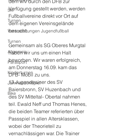
dem wfv durch den DFB zur 
Verfügung gestellt werden, werden 
Ski
Fußballvereine direkt vor Ort auf 
Turnen
dem eigenen Vereinsgelände 
besucht.
Veranstaltungen Jugendfußball
Turnen
Gemeinsam als SG Oberes Murgtal 
Allgemein
haben wir uns um einen Halt 
beworben. Wir waren erfolgreich, 
Parasport
am Donnerstag 16.09. kam das 
Kinderturnen
DFB- Mobil zu uns.
13 Jugendtrainer des SV 
Jahrhundertspiel
Baiersbronn, SV Huzenbach und 
Bike
des SV Mitteltal- Obertal nahmen 
teil. Ewald Neff und Thomas Henes, 
die beiden Teamer referierten über 
Passspiel in allen Altersklassen, 
wobei der Theorieteil zu 
vernachlässigen war. Die Trainer 