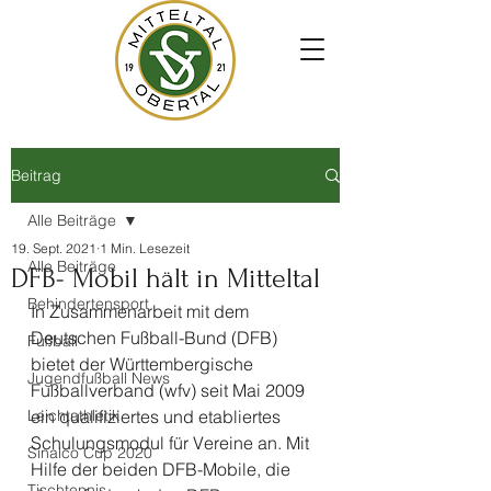
Beitrag
Alle Beiträge
19. Sept. 2021
1 Min. Lesezeit
Alle Beiträge
DFB- Mobil hält in Mitteltal
Behindertensport
In Zusammenarbeit mit dem 
Deutschen Fußball-Bund (DFB) 
Fußball
bietet der Württembergische 
Jugendfußball News
Fußballverband (wfv) seit Mai 2009 
Leichtathletik
ein qualifiziertes und etabliertes 
Schulungsmodul für Vereine an. Mit 
Sinalco Cup 2020
Hilfe der beiden DFB-Mobile, die 
Tischtennis