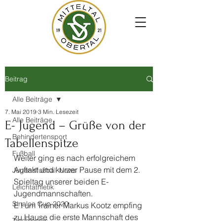
Beitrag
Alle Beiträge
7. Mai 2019
3 Min. Lesezeit
Alle Beiträge
E- Jugend – Grüße von der
Behindertensport
Tabellenspitze
Fußball
Weiter ging es nach erfolgreichem 
Auftakt und kurzer Pause mit dem 2. 
Jugendfußball News
Spieltag unserer beiden E- 
Leichtathletik
Jugendmannschaften.
Sinalco Cup 2020
E I um Trainer Markus Kootz empfing 
zu Hause die erste Mannschaft des 
Tischtennis