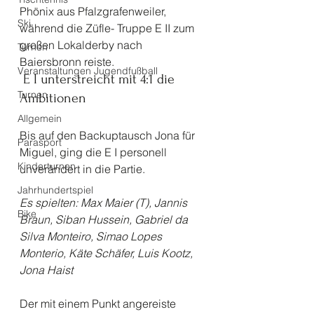
Phönix aus Pfalzgrafenweiler, 
Ski
während die Züfle- Truppe E II zum 
großen Lokalderby nach 
Turnen
Baiersbronn reiste. 
Veranstaltungen Jugendfußball
 E I unterstreicht mit 4:1 die 
Turnen
Ambitionen
Allgemein
Bis auf den Backuptausch Jona für 
Parasport
Miguel, ging die E I personell 
Kinderturnen
unverändert in die Partie. 
Jahrhundertspiel
Es spielten: Max Maier (T), Jannis 
Bike
Braun, Siban Hussein, Gabriel da 
Silva Monteiro, Simao Lopes 
Monterio, Käte Schäfer, Luis Kootz, 
Jona Haist
Der mit einem Punkt angereiste 