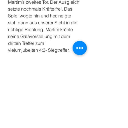
Martim’s zweites Tor. Der Ausgleich 
setzte nochmals Kräfte frei. Das 
Spiel wogte hin und her, neigte 
sich dann aus unserer Sicht in die 
richtige Richtung. Martim krönte 
seine Galavorstellung mit dem 
dritten Treffer zum 
vielumjubelten 4:3- Siegtreffer.
Tore: Martim (3), Nico (1)
Es war am Ende ein Sieg des 
Willens und der Leidenschaft, 
gegen einen SVB, der heute sicher 
in vielen Belangen besser war. Die 
Mannschaft belohnt sich damit mit 
der alleinigen Tabellenführung ihr 
ihrer Staffel.