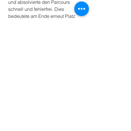
und absolvierte den Parcours 
schnell und fehlerfrei. Dies 
bedeutete am Ende erneut Platz 
eins und weitere 30 Punkte für die 
SSV-Cup-Wertung.
Dass ihm diese Wettkampfform im 
direkten Duell besonders liegt, 
zeigte Jonas Möhrle bei den 
Schülern U12 eindrucksvoll. Er 
gewann nicht nur seinen Vorlauf, 
sondern auch das anschließende 
Vierer-Duell im Finale und belohnte 
sich mit seinem ersten Sieg bei 
einem SSV-Cup-Rennen.
Bei den Schülern U13 zeigten auch 
Nick Günther und Johannes Wurster 
deutlich, dass ihnen dieses neue 
Wettkampfformat sehr liegt. Nick 
Günther überzeugte mit einer 