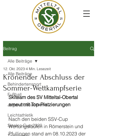
Beitrag
Alle Beiträge
12. Okt. 2023
4 Min. Lesezeit
Alle Beiträge
Krönender Abschluss der
Behindertensport
Sommer-Wettkampfserie
Fußball
Skiteam des SV Mitteltal-Obertal 
erneut mit Top-Platzierungen 
Jugendfußball News
Leichtathletik
Nach den beiden SSV-Cup 
Sinalco Cup 2020
Wertungsläufen in Römerstein und 
Pfullingen stand am 08.10.2023 der 
Tischtennis