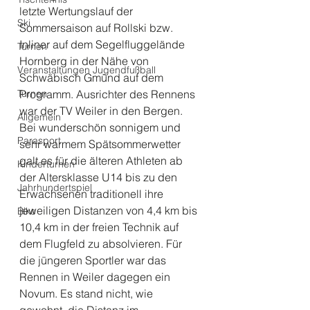
letzte Wertungslauf der 
Ski
Sommersaison auf Rollski bzw. 
Inliner auf dem Segelfluggelände 
Turnen
Hornberg in der Nähe von 
Veranstaltungen Jugendfußball
Schwäbisch Gmünd auf dem 
Turnen
Programm. Ausrichter des Rennens 
war der TV Weiler in den Bergen. 
Allgemein
Bei wunderschön sonnigem und 
Parasport
sehr warmem Spätsommerwetter 
galt es für die älteren Athleten ab 
Kinderturnen
der Altersklasse U14 bis zu den 
Jahrhundertspiel
Erwachsenen traditionell ihre 
jeweiligen Distanzen von 4,4 km bis 
Bike
10,4 km in der freien Technik auf 
dem Flugfeld zu absolvieren. Für 
die jüngeren Sportler war das 
Rennen in Weiler dagegen ein 
Novum. Es stand nicht, wie 