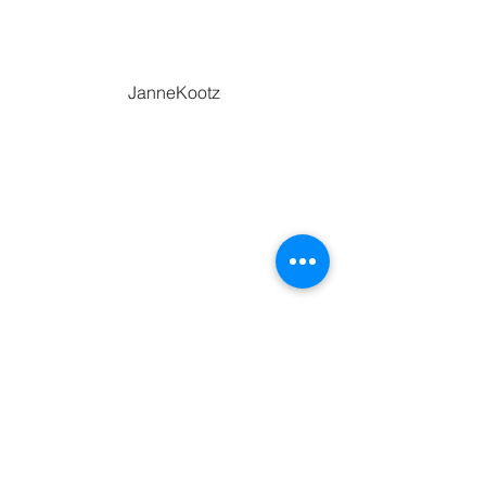
JanneKootz
Nick Günther