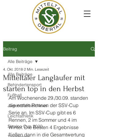
Beitrag
Alle Beiträge
4. Okt. 2018
2 Min. Lesezeit
Alle Beiträge
Mitteltäler Langläufer mit
Behindertensport
starten top in den Herbst
Fußball
Am Wochenende 29./30.09. standen 
die ersten Rennen der SSV-Cup 
Jugendfußball News
Serie an. Im SSV-Cup gibt es 6 
Leichtathletik
Rennen, 2 im Sommer und 4 im 
Sinalco Cup 2020
Winter. Die Besten 4 Ergebnisse 
fließen dann in die Gesamtwertung 
Tischtennis