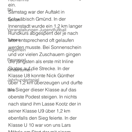
ein. 
Ski
Samstag war der Auftakt in 
Schwäbisch Gmünd. In der 
Turnen
Innenstadt wurde ein 1,2 km langer 
Veranstaltungen Jugendfußball
Rundkurs abgesperrt der je nach 
Turnen
alter entsprechend oft gelaufen 
werden musste. Bei Sonnenschein 
Allgemein
und vor vielen Zuschauern gingen 
Parasport
die jüngsten als erste mit Inline 
Skates auf die Strecke. In der 
Kinderturnen
Klasse U8 konnte Nick Günther 
Jahrhundertspiel
über 1,2 km überzeugen und durfte 
als Sieger dieser Klasse auf das 
Bike
oberste Podest steigen. In nichts 
nach stand ihm Lasse Kootz der in 
seiner Klasse U9 über 1,2 km 
ebenfalls den Sieg feierte. In der 
Klasse U 10 war von uns Lars 