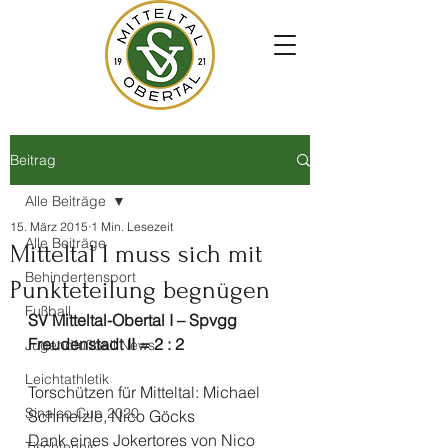
Beitrag
Alle Beiträge
15. März 2015
1 Min. Lesezeit
Alle Beiträge
Mitteltal I muss sich mit
Behindertensport
Punkteteilung begnügen
Fußball
SV Mitteltal-Obertal I – Spvgg 
Freudenstadt II = 2 : 2
Jugendfußball News
Leichtathletik
Torschützen für Mitteltal: Michael 
Sinalco Cup 2020
Schmelzle, Nico Göcks
Dank eines Jokertores von Nico 
Tischtennis