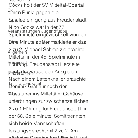
Göcks holt der SV Mitteltal-Obertal 
Ski
einen Punkt gegen die 
Spielvereinigung aus Freudenstadt. 
Turnen
Nico Göcks war in der 77. 
Veranstaltungen Jugendfußball
Spielminute eingewechselt worden. 
Turnen
Eine Minute später markierte er das 
2 zu 2. Michael Schmelzle brachte 
Allgemein
Mitteltal in der 45. Spielminute in 
Parasport
Führung. Freudenstadt II erzielte 
nach der Pause den Ausgleich. 
Kinderturnen
Nach einem Lattenknaller brauchte 
Jahrhundertspiel
Dominik Graf nur noch den 
Abstauber ins Mitteltäler Gehäuse 
Bike
unterbringen zur zwischenzeitlichen 
2 zu 1 Führung für Freudenstadt II in 
der 68. Spielminute. Somit trennten 
sich beide Mannschaften 
leistungsgerecht mit 2 zu 2. Am 