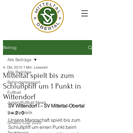
Beitrag
Alle Beiträge
4. Okt. 2015
1 Min. Lesezeit
Alle Beiträge
Mitteltal spielt bis zum
Behindertensport
Schlußpfiff um 1 Punkt in
Fußball
Wittendorf
Jugendfußball News
SV Wittendorf I – SV Mitteltal-Obertal 
Leichtathletik
I = 2 : 0
Unsere Mannschaft spielt bis zum 
Sinalco Cup 2020
Schlußpfiff um einen Punkt beim 
Tischtennis