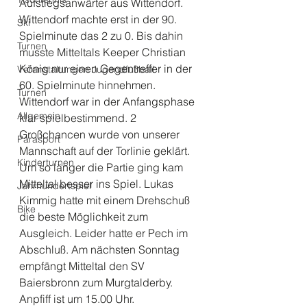
Aufstiegsanwärter aus Wittendorf. 
Wittendorf machte erst in der 90. 
Ski
Spielminute das 2 zu 0. Bis dahin 
Turnen
musste Mitteltals Keeper Christian 
König nur einen Gegentreffer in der 
Veranstaltungen Jugendfußball
60. Spielminute hinnehmen. 
Turnen
Wittendorf war in der Anfangsphase 
Allgemein
klar spielbestimmend. 2 
Großchancen wurde von unserer 
Parasport
Mannschaft auf der Torlinie geklärt. 
Kinderturnen
Um so länger die Partie ging kam 
Mitteltal besser ins Spiel. Lukas 
Jahrhundertspiel
Kimmig hatte mit einem Drehschuß 
Bike
die beste Möglichkeit zum 
Ausgleich. Leider hatte er Pech im 
Abschluß. Am nächsten Sonntag 
empfängt Mitteltal den SV 
Baiersbronn zum Murgtalderby. 
Anpfiff ist um 15.00 Uhr.