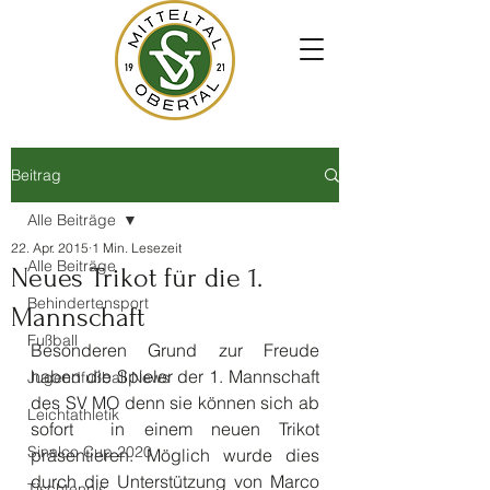
Beitrag
Alle Beiträge
22. Apr. 2015
1 Min. Lesezeit
Alle Beiträge
Neues Trikot für die 1.
Behindertensport
Mannschaft
Fußball
Besonderen Grund zur Freude 
haben die Spieler der 1. Mannschaft 
Jugendfußball News
des SV MO denn sie können sich ab 
Leichtathletik
sofort  in einem neuen Trikot 
Sinalco Cup 2020
präsentieren. Möglich wurde dies 
durch die Unterstützung von Marco 
Tischtennis