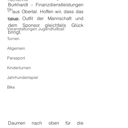
Burkhardt – Finanzdienstleistungen 
Ski
– aus Obertal. Hoffen wir, dass das 
neue Outfit der Mannschaft und 
Turnen
dem Sponsor gleichfalls Glück 
Veranstaltungen Jugendfußball
bringt.
Turnen
Allgemein
Parasport
Kinderturnen
Jahrhundertspiel
Bike
Daumen nach oben für die 