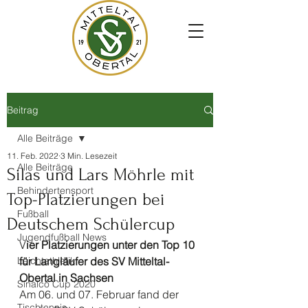
Beitrag
Alle Beiträge
11. Feb. 2022
3 Min. Lesezeit
Alle Beiträge
Silas und Lars Möhrle mit
Behindertensport
Top-Platzierungen bei
Fußball
Deutschem Schülercup
Jugendfußball News
V
ier Platzierungen unter den Top 10 
Leichtathletik
für Langläufer des SV Mitteltal-
Obertal in Sachsen 
Sinalco Cup 2020
Am 06. und 07. Februar fand der 
Tischtennis