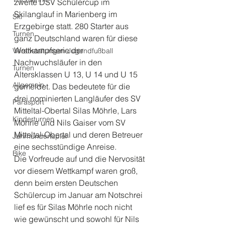
zweite DSV Schülercup im 
Skilanglauf in Marienberg im 
Ski
Erzgebirge statt. 280 Starter aus 
Turnen
ganz Deutschland waren für diese 
Wettkampfserie der 
Veranstaltungen Jugendfußball
Nachwuchsläufer in den 
Turnen
Altersklassen U 13, U 14 und U 15 
Allgemein
gemeldet. Das bedeutete für die 
drei nominierten Langläufer des SV 
Parasport
Mitteltal-Obertal Silas Möhrle, Lars 
Kinderturnen
Möhrle und Nils Gaiser vom SV 
Mitteltal-Obertal und deren Betreuer 
Jahrhundertspiel
eine sechsstündige Anreise. 
Bike
Die Vorfreude auf und die Nervosität 
vor diesem Wettkampf waren groß, 
denn beim ersten Deutschen 
Schülercup im Januar am Notschrei 
lief es für Silas Möhrle noch nicht 
wie gewünscht und sowohl für Nils 