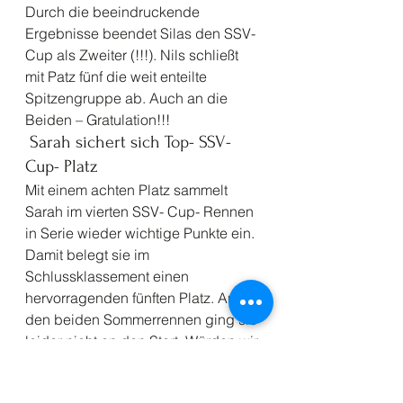
Durch die beeindruckende 
Ergebnisse beendet Silas den SSV- 
Cup als Zweiter (!!!). Nils schließt 
mit Patz fünf die weit enteilte 
Spitzengruppe ab. Auch an die 
Beiden – Gratulation!!! 
 Sarah sichert sich Top- SSV- 
Cup- Platz 
Mit einem achten Platz sammelt 
Sarah im vierten SSV- Cup- Rennen 
in Serie wieder wichtige Punkte ein. 
Damit belegt sie im 
Schlussklassement einen 
hervorragenden fünften Platz. An 
den beiden Sommerrennen ging sie 
leider nicht an den Start. Würden wir 
die Punkte noch dazu zählen, wäre 
Platz vier möglich gewesen. Auch 