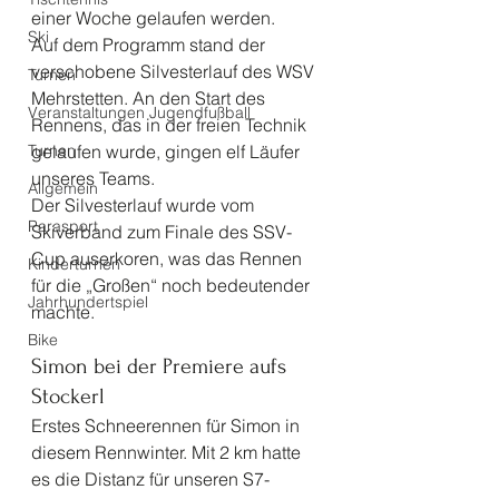
einer Woche gelaufen werden.
Ski
Auf dem Programm stand der 
verschobene Silvesterlauf des WSV 
Turnen
Mehrstetten. An den Start des 
Veranstaltungen Jugendfußball
Rennens, das in der freien Technik 
Turnen
gelaufen wurde, gingen elf Läufer 
unseres Teams.
Allgemein
Der Silvesterlauf wurde vom 
Parasport
Skiverband zum Finale des SSV- 
Cup auserkoren, was das Rennen 
Kinderturnen
für die „Großen“ noch bedeutender 
Jahrhundertspiel
machte.
Bike
Simon bei der Premiere aufs 
Stockerl 
Erstes Schneerennen für Simon in 
diesem Rennwinter. Mit 2 km hatte 
es die Distanz für unseren S7- 