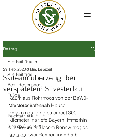
Beitrag
Alle Beiträge
29. Feb. 2020
3 Min. Lesezeit
Alle Beiträge
Skiteam überzeugt bei
Behindertensport
verspätetem Silvesterlauf
Fußball
Kaum aus Rohrmoos von der BaWü- 
Meisterschaft nach Hause 
Jugendfußball News
gekommen, ging es erneut 300 
Leichtathletik
Kilometer ins tiefe Bayern. Immerhin 
Sinalco Cup 2020
ein Novum in diesem Rennwinter, es 
konnten zwei Rennen innerhalb 
Tischtennis