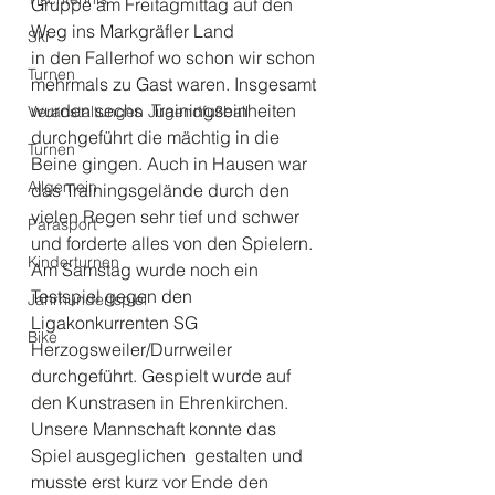
Gruppe am Freitagmittag auf den 
Weg ins Markgräfler Land  
Ski
in den Fallerhof wo schon wir schon 
Turnen
mehrmals zu Gast waren. Insgesamt 
wurden sechs  Trainingseinheiten 
Veranstaltungen Jugendfußball
durchgeführt die mächtig in die 
Turnen
Beine gingen. Auch in Hausen war 
Allgemein
das Trainingsgelände durch den 
vielen Regen sehr tief und schwer 
Parasport
und forderte alles von den Spielern.  
Kinderturnen
Am Samstag wurde noch ein 
Testspiel gegen den 
Jahrhundertspiel
Ligakonkurrenten SG 
Bike
Herzogsweiler/Durrweiler 
durchgeführt. Gespielt wurde auf 
den Kunstrasen in Ehrenkirchen. 
Unsere Mannschaft konnte das 
Spiel ausgeglichen  gestalten und 
musste erst kurz vor Ende den 