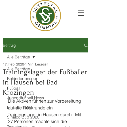
Beitrag
Alle Beiträge
17. Feb. 2020
1 Min. Lesezeit
Alle Beiträge
Trainingslager der Fußballer
Behindertensport
in Hausen bei Bad
Fußball
Krozingen
Jugendfußball News
Die Aktiven führten zur Vorbereitung 
Leichtathletik
auf die Rückrunde ein 
Trainingslager in Hausen durch.  Mit 
Sinalco Cup 2020
27 Personen machte sich die 
Tischtennis