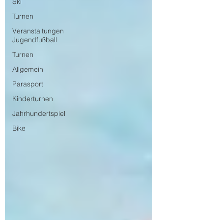
Ski
Turnen
Veranstaltungen
Jugendfußball
Turnen
Allgemein
Parasport
Kinderturnen
Jahrhundertspiel
Bike