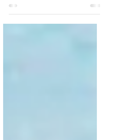
Paralympics 2018 machte Andrea Rothfuss
aus unserer Abteilung „Behindertensport“
auch bei der WM 2019 in...