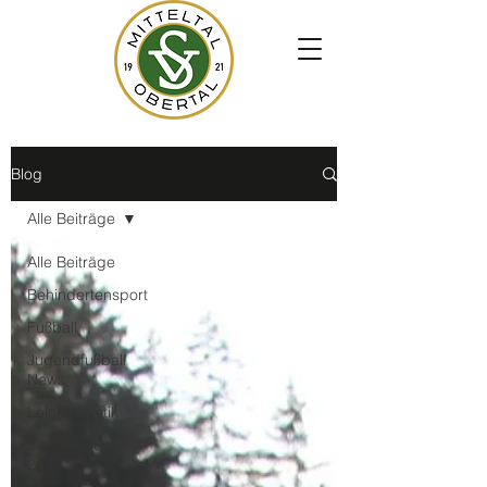
Blog
Alle Beiträge
Alle Beiträge
Behindertensport
Fußball
Jugendfußball
News
Leichtathletik
Sinalco Cup
2020