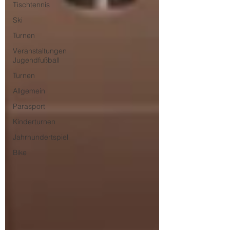
Tischtennis
Ski
Turnen
Veranstaltungen
Jugendfußball
Turnen
Allgemein
Parasport
Kinderturnen
Jahrhundertspiel
Bike