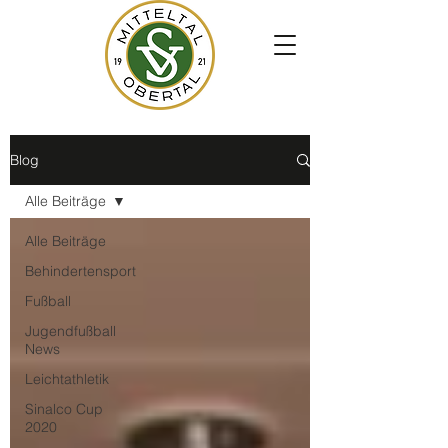
Blog
Alle Beiträge
Alle Beiträge
Behindertensport
Fußball
Jugendfußball
News
Leichtathletik
Sinalco Cup
2020