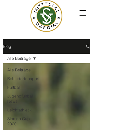
Blog
Alle Beiträge
Alle Beiträge
Behindertensport
Fußball
Jugendfußball
News
Leichtathletik
Sinalco Cup
2020