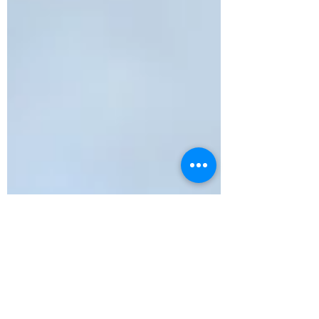
in Oberhof. Mit Lena Holl, Jonas Möhrle und
Nick Günther machten sich drei Athleten des
Skiteams des SV Mitteltal-Obertal zusammen
mit ihren Betreuern auf den Weg nach
Thüringen. Das herrliche Wetter bescherte
den Athleten jedoch schwieri