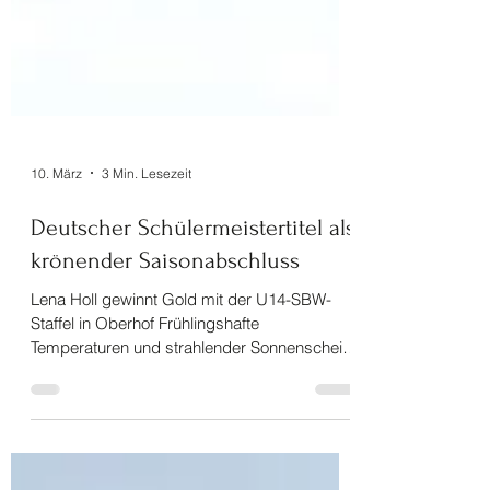
10. März
3 Min. Lesezeit
Deutscher Schülermeistertitel als
krönender Saisonabschluss
Lena Holl gewinnt Gold mit der U14-SBW-
Staffel in Oberhof Frühlingshafte
Temperaturen und strahlender Sonnenschein
erwartete die über 200 Langläuferinnen und
Langläufer der Altersklassen U14 und U15
zum DSC-Saisonfinale in der Rennsteigarena