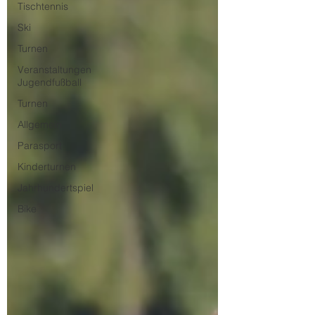
Tischtennis
Ski
Turnen
Veranstaltungen
Jugendfußball
Turnen
Allgemein
Parasport
Kinderturnen
Jahrhundertspiel
Bike