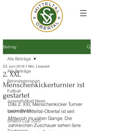
Beitrag
Alle Beiträge
23. Juni 2016
1 Min. Lesezeit
Alle Beiträge
2. XXL
Behindertensport
Menschenkickerturnier ist
Fußball
gestartet
Jugendfußball News
Das 2. XXL Menschenkicker Turnier 
Leichtathletik
beim SV Mitteltal-Obertal ist seit 
Mittwoch im vollen Gange. Die 
Sinalco Cup 2020
zahlreichen Zuschauer sehen faire 
Tischtennis