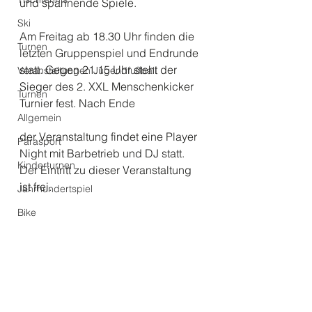
und spannende Spiele.
Ski
Am Freitag ab 18.30 Uhr finden die 
Turnen
letzten Gruppenspiel und Endrunde 
statt. Gegen 21.15 Uhr steht der 
Veranstaltungen Jugendfußball
Sieger des 2. XXL Menschenkicker 
Turnen
Turnier fest. Nach Ende
Allgemein
der Veranstaltung findet eine Player 
Parasport
Night mit Barbetrieb und DJ statt. 
Kinderturnen
Der Eintritt zu dieser Veranstaltung 
ist frei. 
Jahrhundertspiel
Bike