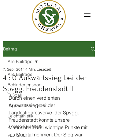
Beitrag
Alle Beiträge
7. Sept. 2014
1 Min. Lesezeit
Alle Beiträge
4 : 0 Auswärtssieg bei der
Behindertensport
Spvgg. Freudenstadt II
Fußball
Durch einen verdienten 
Auswärtssieg bei der 
Jugendfußball News
Landesligaresverve  der Spvgg. 
Leichtathletik
Freudenstadt konnte unsere 
Sinalco Cup 2020
Mannschaft drei wichtige Punkte mit 
ins Murgtal nehmen. Der Sieg war 
Tischtennis