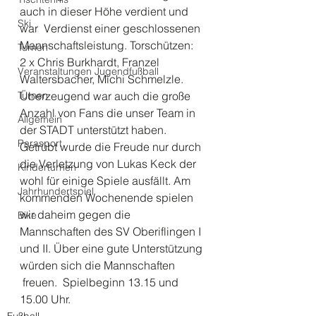
auch in dieser Höhe verdient und 
Ski
war  Verdienst einer geschlossenen 
Mannschaftsleistung. Torschützen:  
Turnen
2 x Chris Burkhardt, Franzel 
Veranstaltungen Jugendfußball
Waltersbacher, Michi Schmelzle. 
Turnen
Überzeugend war auch die große 
Anzahl von Fans die unser Team in 
Allgemein
der STADT unterstützt haben. 
Parasport
Getrübt wurde die Freude nur durch 
die Verletzung von Lukas Keck der 
Kinderturnen
wohl für einige Spiele ausfällt. Am 
Jahrhundertspiel
kommenden Wochenende spielen 
wir daheim gegen die 
Bike
Mannschaften des SV Oberiflingen I 
und II. Über eine gute Unterstützung 
würden sich die Mannschaften 
 freuen.  Spielbeginn 13.15 und 
15.00 Uhr.