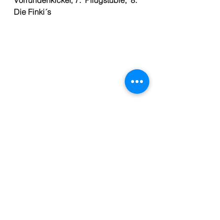
Vorrundenkicker, 7.  Pflugstüble,  8.  
Die Finki´s