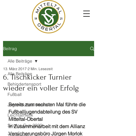
Beitrag
Alle Beiträge
13. März 2017
2 Min. Lesezeit
Alle Beiträge
6. Tischkicker Turnier
Behindertensport
wieder ein voller Erfolg
Fußball
Bereits zum sechsten Mal führte die 
Jugendfußball News
Fußballjugendabteilung des SV 
Leichtathletik
Mitteltal-Obertal
Sinalco Cup 2020
in Zusammenarbeit mit dem Allianz 
Versicherungsbüro Jürgen Morlok 
Tischtennis