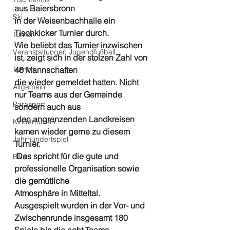
aus Baiersbronn
Ski
in der Weisenbachhalle ein 
Tischkicker Turnier durch. 
Turnen
Wie beliebt das Turnier inzwischen 
Veranstaltungen Jugendfußball
ist, zeigt sich in der stolzen Zahl von 
Turnen
48 Mannschaften
die wieder gemeldet hatten. Nicht 
Allgemein
nur Teams aus der Gemeinde 
Parasport
sondern auch aus
 den angrenzenden Landkreisen 
Kinderturnen
kamen wieder gerne zu diesem 
Jahrhundertspiel
Turnier. 
 Das spricht für die gute und 
Bike
professionelle Organisation sowie 
die gemütliche 
Atmosphäre in Mitteltal. 
Ausgespielt wurden in der Vor- und 
Zwischenrunde insgesamt 180 