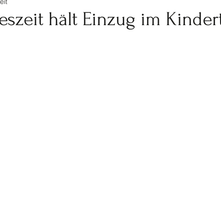
eit
tennis
Ski
Turnen
Veranstaltungen Jugendf
reszeit hält Einzug im Kinde
Kinderturnen
Jahrhundertspiel
Bike