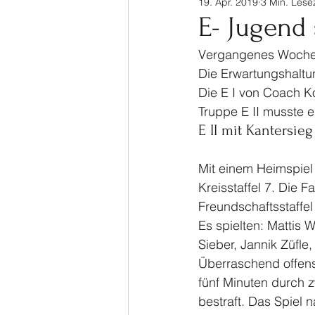
19. Apr. 2019
3 Min. Lesez
Sinalco Cup 2020
Tisch
E- Jugend 
Vergangenes Wochen
Allgemein
Parasport
Die Erwartungshaltu
Die E I von Coach Ko
Truppe E II musste e
E II mit Kantersie
Mit einem Heimspiel 
Kreisstaffel 7. Die F
Freundschaftsstaffe
Es spielten: Mattis W
Sieber, Jannik Züfle
Überraschend offensi
fünf Minuten durch z
bestraft. Das Spiel 