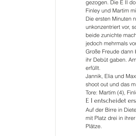
gezogen. Die E II do
Finley und Martim mit
Die ersten Minuten 
unkonzentriert vor, 
beide zunichte mach
jedoch mehrmals vo
Große Freude dann b
ihr Debüt gaben. Am
erfüllt. 
Jannik, Elia und Max
shoot out und das ma
Tore: Martim (4), Fin
E I entscheidet er
Auf der Birre in Diet
mit Platz drei in ihr
Plätze. 