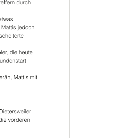
effern durch 
etwas 
 Mattis jedoch 
cheiterte 
er, die heute 
undenstart 
rän, Mattis mit 
Dietersweiler 
 die vorderen 