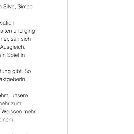
a Silva, Simao 
sation 
alten und ging 
er, sah sich 
 Ausgleich.
in Spiel in 
tung gibt. So 
aktgeberin 
ehm, unsere 
mehr zum 
- Weissen mehr 
einem 