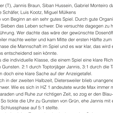
er (T), Jannis Braun, Siban Hussein, Gabriel Monteiro d
 Schäfer, Luis Kootz, Miguel Mülkens 
 von Beginn an ein sehr gutes Spiel. Durch gute Organi
 Sieben das Leben schwer. Die versuchte dagegen zu h
Führung. Wer dachte das wäre der gewünschte Dosenöffn
iler machte weiter und kam Mitte der ersten Hälfte zum
hase die Mannschaft im Spiel und es war klar, das wird e
 entscheidend sein könnte. 
s die individuelle Klasse, die einem Spiel eine klare Rich
 Gunsten. 2:1 durch Toptorjäger Jannis, 3:1 durch die T
n doch eine klare Sache auf der Anzeigetafel.
h in der zweiten Halbzeit, Dietersweiler blieb unangen
chwer. Wie es sich in HZ 1 andeutete wurde Max immer 
araden und Ruhe zur richtigen Zeit, so zog er den Blau
So tickte die Uhr zu Gunsten von Grün, ehe Jannis mit 
Schlussphase auf 5:1 stellte.