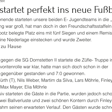
eit
tennis
Ski
Turnen
Veranstaltungen Jugendf
startet perfekt ins neue Fußb
ende starteten unsere beiden E- Jugendteams in die „
Kinderturnen
Jahrhundertspiel
Bike
ng war groß, hat man doch in den Freundschaftsstaffeln
otz belegte Platz eins mit fünf Siegen und einem Remis.
ine Niederlage einstecken und wurde Zweiter. 
g zu Hause
gegen die SG Dornstetten II startete die Züfle- Truppe i
avoritenrolle war klar, hatte man sich doch schon in der 
l gegenüber gestanden und 7:0 gewonnen. 
ürth (T), Nils Weber, Martim da Silva, Lars Möhrle, Finley
, Max Mayer, Elia Möhrle 
v starteten die Gäste in die Partie, wurden jedoch scho
wei Ballverluste und zwei schönen Kontern durch Finley
nahm seinen erwarteten Verlauf. Den Gästen wurde schne