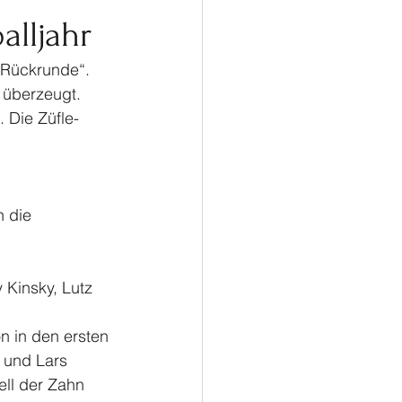
ußball
Turnen
alljahr
Rückrunde“. 
 überzeugt.
 Die Züfle- 
n die 
 Kinsky, Lutz 
n in den ersten 
 und Lars 
ll der Zahn 