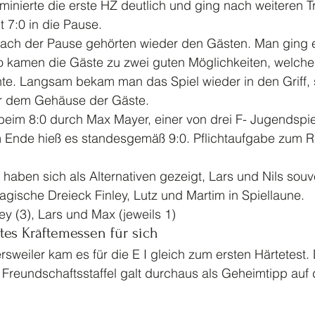
minierte die erste HZ deutlich und ging nach weiteren Tr
 7:0 in die Pause. 
nach der Pause gehörten wieder den Gästen. Man ging 
so kamen die Gäste zu zwei guten Möglichkeiten, welche
te. Langsam bekam man das Spiel wieder in den Griff, s
r dem Gehäuse der Gäste. 
eim 8:0 durch Max Mayer, einer von drei F- Jugendspiel
 Ende hieß es standesgemäß 9:0. Pflichtaufgabe zum R
 haben sich als Alternativen gezeigt, Lars und Nils souve
gische Dreieck Finley, Lutz und Martim in Spiellaune.  
ley (3), Lars und Max (jeweils 1) 
stes Kräftemessen für sich 
ersweiler kam es für die E I gleich zum ersten Härtetest. 
er Freundschaftsstaffel galt durchaus als Geheimtipp auf