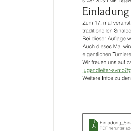
6. Apr. 2025
1 Min. Leseze
Sinalco Cup 2020
Tisch
Einladung
Zum 17. mal veransta
Allgemein
Parasport
traditionellen Sinalc
Bei dieser Auflage 
Auch dieses Mal wird
eigentlichen Turnier
Wir freuen uns auf 
jugendleiter-svmo@
Weitere Infos zu d
Einladung_Si
PDF herunterlad