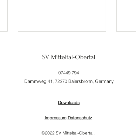
SV Mitteltal-Obertal
Adler
07449 794
Dammweg 41, 72270 Baiersbronn, Germany
Start in die Sommerpause
Downloads
Impressum
Datenschutz
©2022 SV Mitteltal-Obertal.