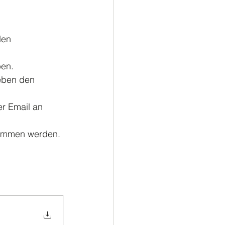
ußball
Turnen
den 
ben.
neben den 
er Email an 
nommen werden.