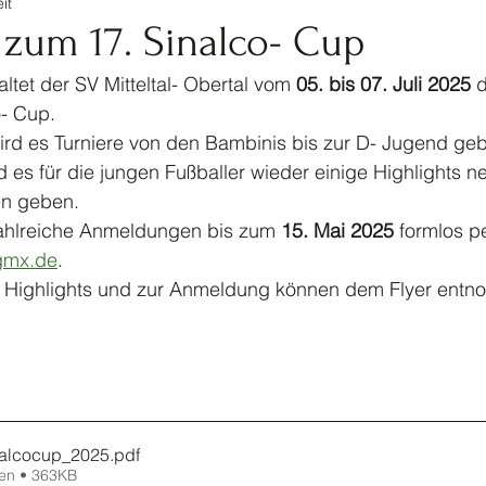
it
tennis
Ski
Turnen
Veranstaltungen Jugendf
 zum 17. Sinalco- Cup
ltet der SV Mitteltal- Obertal vom 
05. bis 07. Juli 2025
 
Kinderturnen
Jahrhundertspiel
Bike
o- Cup.
wird es Turniere von den Bambinis bis zur D- Jugend ge
 es für die jungen Fußballer wieder einige Highlights 
en geben. 
zahlreiche Anmeldungen bis zum 
15. Mai 2025
 formlos p
gmx.de
.
en Highlights und zur Anmeldung können dem Flyer ent
nalcocup_2025
.pdf
en • 363KB