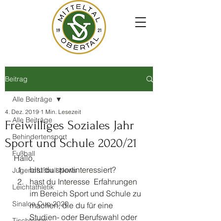
Beitrag
Alle Beiträge
4. Dez. 2019
1 Min. Lesezeit
Alle Beiträge
Freiwilliges Soziales Jahr
Behindertensport
Sport und Schule 2020/21
Fußball
Hallo, 
bist du sportinteressiert?
Jugendfußball News
hast du Interesse  Erfahrungen 
Leichtathletik
im Bereich Sport und Schule zu 
Sinalco Cup 2020
machen, die du für eine 
Studien- oder Berufswahl oder 
Tischtennis