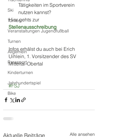
Tätigkeiten im Sportverein 
Ski
nutzen kannst? 
Hier gehts zur 
Turnen
Stellenausschreibung
Veranstaltungen Jugendfußball
Turnen
Infos erhälst du auch bei Erich 
Allgemein
Uihlein, 1. Vorsitzender des SV 
Parasport
Mitteltal-Obertal
Kinderturnen
Jahrhundertspiel
#FSJ
Bike
Alle ansehen
Aktuelle Beiträge