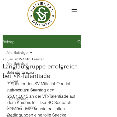
Beitrag
Alle Beiträge
25. Jan. 2015
1 Min. Lesezeit
Alle Beiträge
Langlaufgruppe erfolgreich
Behindertensport
bei VR-Talentiade
Fußball
7 Sportler des SV Mitteltal-Obertal 
nahmen am Sonntag den 
Jugendfußball News
25.01.2015 an der VR-Talentiade auf 
Leichtathletik
dem Kniebis teil. Der SC Seebach 
Sinalco Cup 2020
als Ausrichter konnte bei tollen 
Bedingungen eine tolle Strecke 
Tischtennis