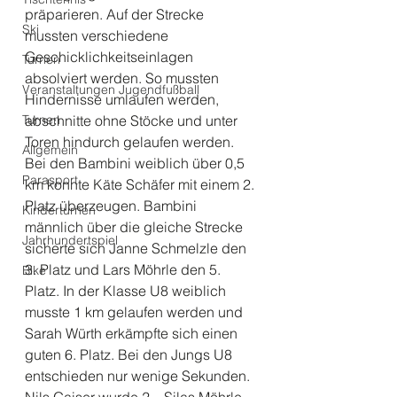
präparieren. Auf der Strecke 
Ski
mussten verschiedene 
Geschicklichkeitseinlagen 
Turnen
absolviert werden. So mussten 
Veranstaltungen Jugendfußball
Hindernisse umlaufen werden, 
Turnen
abschnitte ohne Stöcke und unter 
Toren hindurch gelaufen werden. 
Allgemein
Bei den Bambini weiblich über 0,5 
Parasport
km konnte Käte Schäfer mit einem 2. 
Platz überzeugen. Bambini 
Kinderturnen
männlich über die gleiche Strecke 
Jahrhundertspiel
sicherte sich Janne Schmelzle den 
3. Platz und Lars Möhrle den 5. 
Bike
Platz. In der Klasse U8 weiblich 
musste 1 km gelaufen werden und 
Sarah Würth erkämpfte sich einen 
guten 6. Platz. Bei den Jungs U8 
entschieden nur wenige Sekunden. 