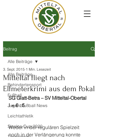
Beitrag
Alle Beiträge
3. Sept. 2015
1 Min. Lesezeit
Alle Beiträge
Mitteltal fliegt nach
Behindertensport
Elfmeterkrimi aus dem Pokal
Fußball
SG Glatt-Betra – SV Mitteltal-Obertal 
I = 6 : 5
Jugendfußball News
Leichtathletik
Sinalco Cup 2020
Weder in der regulären Spielzeit 
noch in der Verlängerung konnte 
Tischtennis