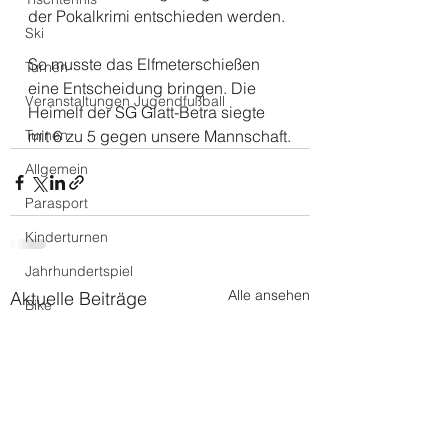
der Pokalkrimi entschieden werden.
Ski
So musste das Elfmeterschießen 
Turnen
eine Entscheidung bringen. Die 
Veranstaltungen Jugendfußball
Heimelf der SG Glatt-Betra siegte 
Turnen
mit 6 zu 5 gegen unsere Mannschaft.
Allgemein
Parasport
Kinderturnen
Jahrhundertspiel
Alle ansehen
Aktuelle Beiträge
Bike