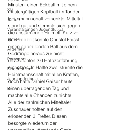
Minuten  einen Eckball mit einem 
Ski
mustergültigen Kopfball im Tor der 
Heimmannschaft versenkte. Mitteltal 
Turnen
stand gut und stemmte sich gegen 
Veranstaltungen Jugendfußball
die anstürmende Heimelf. Kurz vor 
Turnen
der Halbzeit konnte Christof Faisst 
einen abprallenden Ball aus dem 
Allgemein
Gedränge heraus zur nicht 
Parasport
unverdienten 2:0 Halbzeitführung 
einnetzen. In Hälfte zwei stürmte die 
Kinderturnen
Heimmannschaft mit allen Kräften, 
Jahrhundertspiel
doch hatte Daniel Gaiser heute 
einen überragenden Tag und 
Bike
machte alle Chancen zunichte.
Alle der zahlreichen Mitteltaler 
Zuschauer hofften auf den 
erlösenden 3. Treffer. Diesen 
besorgte wiederum der 