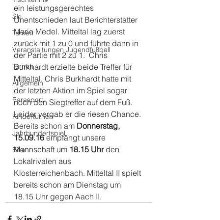
ein leistungsgerechtes 
Ski
Unentschieden laut Berichterstatter 
Mario Medel. Mitteltal lag zuerst 
Turnen
zurück mit 1 zu 0 und führte dann in 
Veranstaltungen Jugendfußball
der Partie mit 2 zu 1.  Chris 
Turnen
Burkhardt erzielte beide Treffer für 
Mitteltal. Chris Burkhardt hatte mit 
Allgemein
der letzten Aktion im Spiel sogar 
Parasport
noch den Siegtreffer auf dem Fuß. 
Leider vergab er die riesen Chance. 
Kinderturnen
Bereits schon am 
Donnerstag, 
Jahrhundertspiel
15.09.16
 empfängt unsere 
Mannschaft um 
18.15 Uhr
 den 
Bike
Lokalrivalen aus 
Klosterreichenbach. Mitteltal II spielt 
bereits schon am Dienstag um 
18.15 Uhr gegen Aach II.