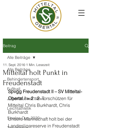
Beitrag
Alle Beiträge
11. Sept. 2016
1 Min. Lesezeit
Alle Beiträge
Mitteltal holt Punkt in
Behindertensport
Freudenstadt
Fußball
Spvgg Freudenstadt II – SV Mitteltal-
Obertal I = 2 : 2  
Torschützen für 
Jugendfußball News
Mitteltal Chris Burkhardt, Chris 
Leichtathletik
Burkhardt
Sinalco Cup 2020
Unsere Mannschaft holt bei der 
Landesligareserve in Freudenstadt 
Tischtennis