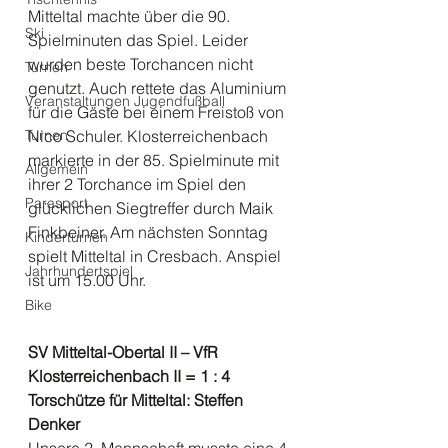
Mitteltal machte über die 90. 
Ski
Spielminuten das Spiel. Leider 
wurden beste Torchancen nicht 
Turnen
genutzt. Auch rettete das Aluminium 
Veranstaltungen Jugendfußball
für die Gäste bei einem Freistoß von 
Turnen
Nico Schuler. Klosterreichenbach 
markierte in der 85. Spielminute mit 
Allgemein
ihrer 2 Torchance im Spiel den 
Parasport
glücklichen Siegtreffer durch Maik 
Finkbeiner. Am nächsten Sonntag 
Kinderturnen
spielt Mitteltal in Cresbach. Anspiel 
Jahrhundertspiel
ist um 15.00 Uhr.
Bike
SV Mitteltal-Obertal II – VfR 
Klosterreichenbach II = 1 : 4 
Torschütze für Mitteltal: Steffen 
Denker