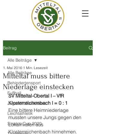
Beitrag
Alle Beiträge
1. Mai 2016
1 Min. Lesezeit
Alle Beiträge
Mitteltal muss bittere
Behindertensport
Niederlage einstecken
Fußball
SV Mitteltal-Obertal I – VfR 
Klosterreichenbach I = 0 : 1
Jugendfußball News
Eine bittere Heimniederlage 
Leichtathletik
mussten unsere Jungs gegen den 
Sinalco Cup 2020
Lokalrivalen aus 
Klosterreichenbach hinnehmen. 
Tischtennis