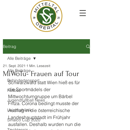
Beitrag
Alle Beiträge
21. Sept. 2021
1 Min. Lesezeit
Alle Beiträge
MiWoTu- Frauen auf Tour
Behindertensport
Schwarzwald statt Wien hieß es für 
die Sportmädels der 
Fußball
Mittwochturngruppe um Bärbel 
Jugendfußball News
Fritza. Corona bedingt musste der 
Leichtathletik
Ausflug in die österreichische 
Landeshauptstadt im Frühjahr 
Sinalco Cup 2020
ausfallen. Deshalb wurden nun die 
Tischtennis