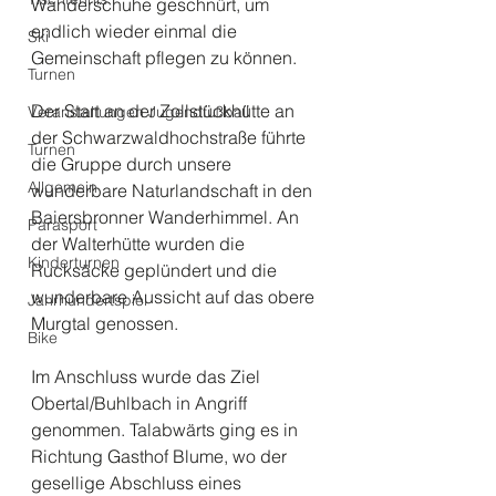
Wanderschuhe geschnürt, um 
endlich wieder einmal die 
Ski
Gemeinschaft pflegen zu können.
Turnen
Der Start an der Zollstückhütte an 
Veranstaltungen Jugendfußball
der Schwarzwaldhochstraße führte 
Turnen
die Gruppe durch unsere 
Allgemein
wunderbare Naturlandschaft in den 
Baiersbronner Wanderhimmel. An 
Parasport
der Walterhütte wurden die 
Kinderturnen
Rucksäcke geplündert und die 
wunderbare Aussicht auf das obere 
Jahrhundertspiel
Murgtal genossen.
Bike
Im Anschluss wurde das Ziel 
Obertal/Buhlbach in Angriff 
genommen. Talabwärts ging es in 
Richtung Gasthof Blume, wo der 
gesellige Abschluss eines 