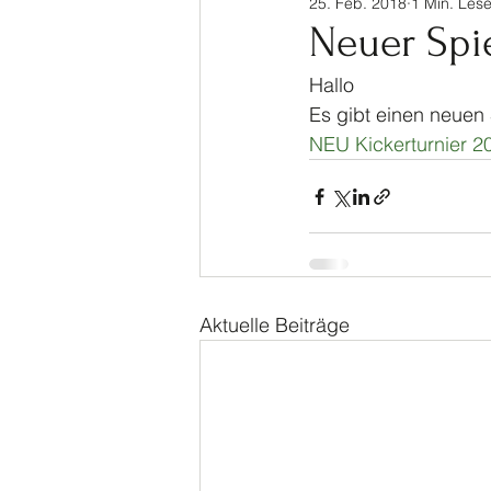
25. Feb. 2018
1 Min. Lese
Sinalco Cup 2020
Tisch
Neuer Spie
Hallo
Allgemein
Parasport
Es gibt einen neuen 
NEU Kickerturnier 
Aktuelle Beiträge