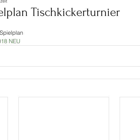
zeit
tennis
Ski
Turnen
Veranstaltungen Jugendf
lplan Tischkickerturnier
Kinderturnen
Jahrhundertspiel
Bike
Spielplan
2018 NEU