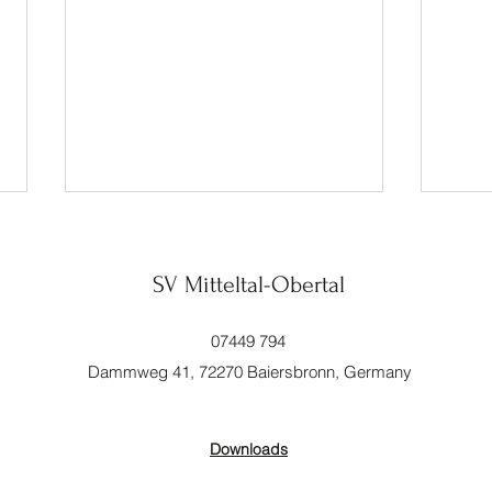
SV Mitteltal-Obertal
Adler
07449 794
Dammweg 41, 72270 Baiersbronn, Germany
Start in die Sommerpause
Downloads