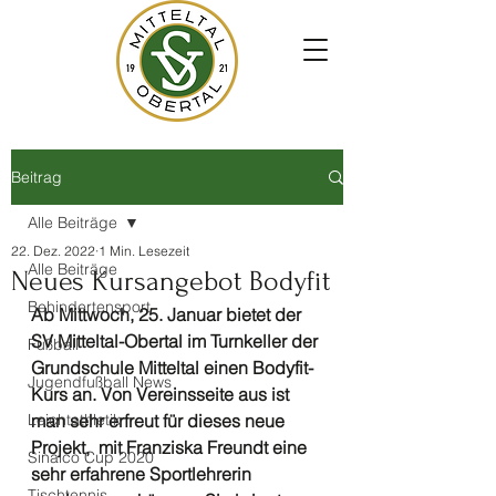
Beitrag
Alle Beiträge
22. Dez. 2022
1 Min. Lesezeit
Alle Beiträge
Neues Kursangebot Bodyfit
Behindertensport
Ab Mittwoch, 25. Januar bietet der 
SV Mitteltal-Obertal im Turnkeller der 
Fußball
Grundschule Mitteltal einen Bodyfit-
Jugendfußball News
Kurs an. Von Vereinsseite aus ist 
Leichtathletik
man sehr erfreut für dieses neue 
Projekt,  mit Franziska Freundt eine 
Sinalco Cup 2020
sehr erfahrene Sportlehrerin 
Tischtennis