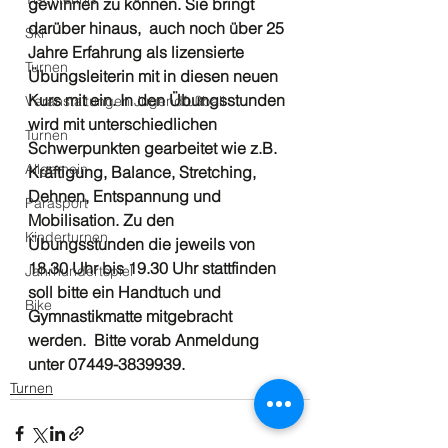
gewinnen zu können. Sie bringt 
darüber hinaus,  auch noch über 25 
Ski
Jahre Erfahrung als lizensierte 
Turnen
Übungsleiterin mit in diesen neuen 
Kurs mit ein. In den Übungsstunden 
Veranstaltungen Jugendfußball
wird mit unterschiedlichen 
Turnen
Schwerpunkten gearbeitet wie z.B. 
Allgemein
Kräftigung, Balance, Stretching, 
Dehnen, Entspannung und  
Parasport
Mobilisation. Zu den 
Kinderturnen
Übungsstunden die jeweils von 
18.30 Uhr bis 19.30 Uhr stattfinden 
Jahrhundertspiel
soll bitte ein Handtuch und 
Bike
Gymnastikmatte mitgebracht 
werden.  Bitte vorab Anmeldung 
unter 07449-3839939.
Turnen