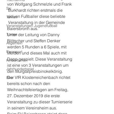
von Wolfgang Schmelzle und Frank
Ski
 Burkhardt richten erstmals die 
aktiven Fußballer diese beliebte
Turnen
 Veranstaltung in der Gemeinde 
Veranstaltungen Jugendfußball
Baiersbronn aus.  
Turnen
Unter der Leitung von Danny 
Blötscher und Steffen Denker 
Allgemein
werden 5 Runden a 6 Spiele, mit 
Parasport
Melden und dieses Mal auch mit 
Dapp gespielt. Diese Veranstaltung 
Kinderturnen
ist eine von 3 Veranstaltungen um 
Jahrhundertspiel
den Murgtalpreisbinokelkönig.  
Der VfR Klosterreichenbach richtet 
Bike
bereits schon nach den 
Weihnachtsfeiertagen am Freitag, 
27. Dezember 2019 die erste 
Veranstaltung zu dieser Turnierserie 
in seinem Vereinsheim aus.  