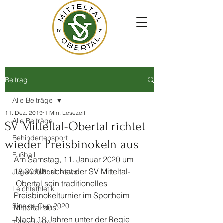
Beitrag
Alle Beiträge
11. Dez. 2019
1 Min. Lesezeit
Alle Beiträge
SV Mitteltal-Obertal richtet
Behindertensport
wieder Preisbinokeln aus
Fußball
Am Samstag, 11. Januar 2020 um 
18.30 Uhr richtet der SV Mitteltal-
Jugendfußball News
 Obertal sein traditionelles 
Leichtathletik
Preisbinokelturnier im Sportheim 
Sinalco Cup 2020
Mitteltal aus.
 Nach 18 Jahren unter der Regie 
Tischtennis