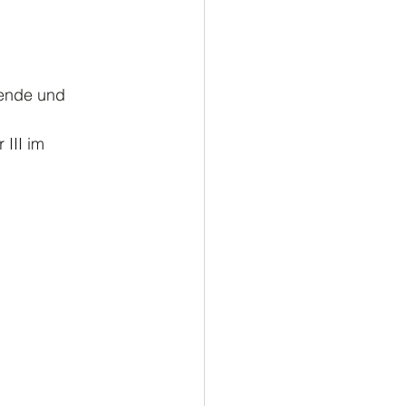
ußball
Turnen
ende und 
III im 