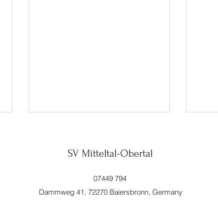
SV Mitteltal-Obertal
Adler
07449 794
Dammweg 41, 72270 Baiersbronn, Germany
Start in die Sommerpause