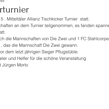
eit
tennis
Ski
Turnen
Veranstaltungen Jugendf
rturnier
. Mitteltäler Allianz Tischkicker Turnier  statt.
Kinderturnen
Jahrhundertspiel
Bike
haften an dem Turnier teilgenommen, es fanden spann
att.
h die Mannschaften von Die Zwei und 1 FC Stahlcorper 
, das die Mannschaft Die Zwei gewann.
or dem letzt jährigen Sieger Pflugstüble.
eler und Helfer für die schöne Veranstaltung
t Jürgen Morlo