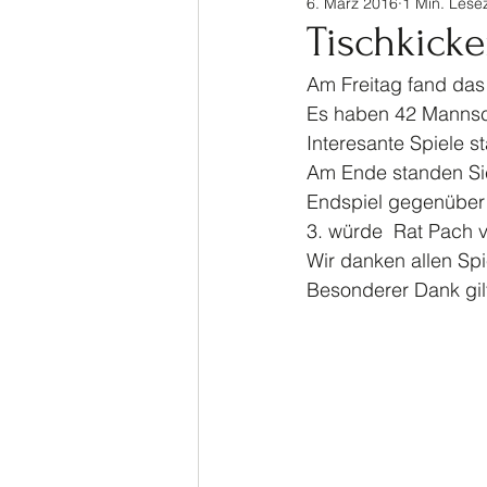
6. März 2016
1 Min. Lesez
Sinalco Cup 2020
Tisch
Tischkicke
Am Freitag fand das 5 
Allgemein
Parasport
Es haben 42 Mannsc
Interesante Spiele st
Am Ende standen Sic
Endspiel gegenüber 
3. würde  Rat Pach v
Wir danken allen Spi
Besonderer Dank gil