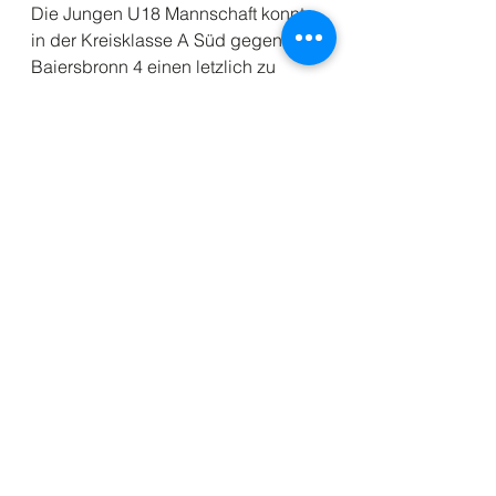
Die Jungen U18 Mannschaft konnte 
in der Kreisklasse A Süd gegen 
Baiersbronn 4 einen letzlich zu 
hoch ausgefallenen 6:0 Erfolg 
feiern. Samuel Finkbeiner, Lisandro 
Schenk, Michelle Opferkuch und 
Patrick Bartfai zeigten dabei tolle 
Spiele und gewannen letzlich 
verdient, wenn auch zu deutlich.
Alle ansehen
Aktuelle Beiträge