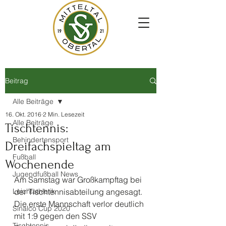
Beitrag
Alle Beiträge
16. Okt. 2016
2 Min. Lesezeit
Alle Beiträge
Tischtennis:
Behindertensport
Dreifachspieltag am
Fußball
Wochenende
Jugendfußball News
Am Samstag war Großkampftag bei 
Leichtathletik
der Tischtennisabteilung angesagt. 
Die erste Mannschaft verlor deutlich 
Sinalco Cup 2020
mit 1:9 gegen den SSV 
Tischtennis