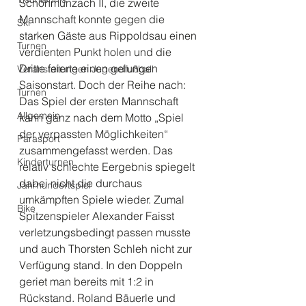
Schönmünzach II, die zweite 
Mannschaft konnte gegen die 
Ski
starken Gäste aus Rippoldsau einen 
Turnen
verdienten Punkt holen und die 
Dritte feierte einen gelungen 
Veranstaltungen Jugendfußball
Saisonstart. Doch der Reihe nach:
Turnen
Das Spiel der ersten Mannschaft 
Allgemein
kann ganz nach dem Motto „Spiel 
der verpassten Möglichkeiten“ 
Parasport
zusammengefasst werden. Das 
Kinderturnen
relativ schlechte Eergebnis spiegelt 
dabei nicht die durchaus 
Jahrhundertspiel
umkämpften Spiele wieder. Zumal 
Bike
Spitzenspieler Alexander Faisst 
verletzungsbedingt passen musste 
und auch Thorsten Schleh nicht zur 
Verfügung stand. In den Doppeln 
geriet man bereits mit 1:2 in 
Rückstand. Roland Bäuerle und 