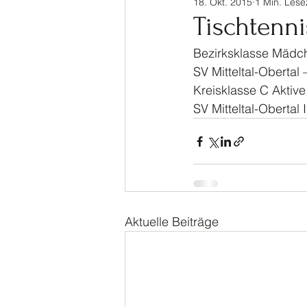
18. Okt. 2015
1 Min. Lese
Sinalco Cup 2020
Tisch
Tischtenn
Bezirksklasse Mädc
Allgemein
Parasport
SV Mitteltal-Oberta
Kreisklasse C Aktive
SV Mitteltal-Obertal 
Aktuelle Beiträge