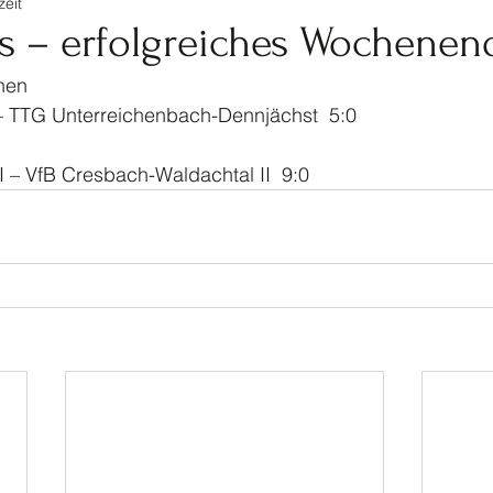
zeit
tennis
Ski
Turnen
Veranstaltungen Jugendf
is – erfolgreiches Wochenen
hen
Kinderturnen
Jahrhundertspiel
Bike
l – TTG Unterreichenbach-Dennjächst  5:0
II – VfB Cresbach-Waldachtal II  9:0