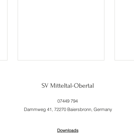
SV Mitteltal-Obertal
Adler
07449 794
Dammweg 41, 72270 Baiersbronn, Germany
Start in die Sommerpause
Downloads