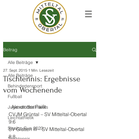
Beitrag
Alle Beiträge
27. Sept. 2015
1 Min. Lesezeit
Alle Beiträge
Tischtennis: Ergebnisse
Behindertensport
vom Wochenende
Fußball
  Alexander Faißt
Jugendfußball News
CVJM Grüntal – SV Mitteltal-Obertal 
Leichtathletik
9:6
Sinalco Cup 2020
SV Glatten III – SV Mitteltal-Obertal 
8:8
Tischtennis