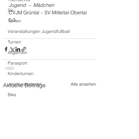
Jugend  –  Mädchen
Ski
CVJM Grüntal – SV Mitteltal-Obertal 
0:3
Turnen
Veranstaltungen Jugendfußball
Turnen
Allgemein
Parasport
Kinderturnen
Jahrhundertspiel
Alle ansehen
Aktuelle Beiträge
Bike