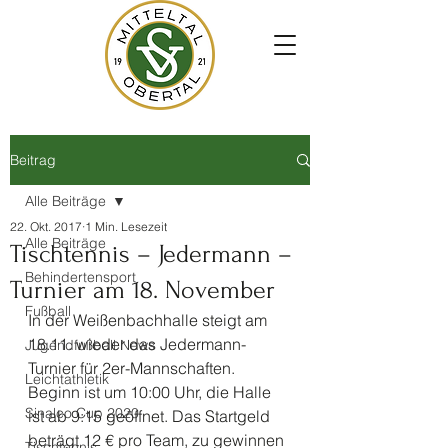
Beitrag
Alle Beiträge
22. Okt. 2017
1 Min. Lesezeit
Alle Beiträge
Tischtennis – Jedermann –
Behindertensport
Turnier am 18. November
Fußball
In der Weißenbachhalle steigt am 
18.11. wieder das Jedermann-
Jugendfußball News
Turnier für 2er-Mannschaften. 
Leichtathletik
Beginn ist um 10:00 Uhr, die Halle 
Sinalco Cup 2020
ist ab 9:15 geöffnet. Das Startgeld 
beträgt 12 € pro Team, zu gewinnen 
Tischtennis