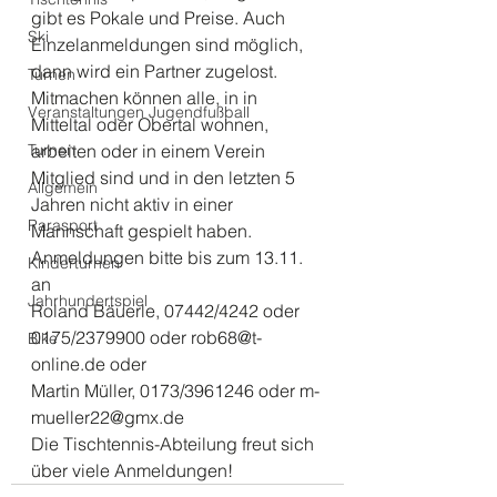
gibt es Pokale und Preise. Auch 
Ski
Einzelanmeldungen sind möglich, 
dann wird ein Partner zugelost. 
Turnen
Mitmachen können alle, in in 
Veranstaltungen Jugendfußball
Mitteltal oder Obertal wohnen, 
Turnen
arbeiten oder in einem Verein 
Mitglied sind und in den letzten 5 
Allgemein
Jahren nicht aktiv in einer 
Parasport
Mannschaft gespielt haben. 
Anmeldungen bitte bis zum 13.11. 
Kinderturnen
an
Jahrhundertspiel
Roland Bäuerle, 07442/4242 oder 
0175/2379900 oder rob68@t-
Bike
online.de oder
Martin Müller, 0173/3961246 oder m-
mueller22@gmx.de
Die Tischtennis-Abteilung freut sich 
über viele Anmeldungen!