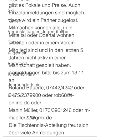
gibt es Pokale und Preise. Auch 
Ski
Einzelanmeldungen sind möglich, 
dann wird ein Partner zugelost. 
Turnen
Mitmachen können alle, in in 
Veranstaltungen Jugendfußball
Mitteltal oder Obertal wohnen, 
Turnen
arbeiten oder in einem Verein 
Mitglied sind und in den letzten 5 
Allgemein
Jahren nicht aktiv in einer 
Parasport
Mannschaft gespielt haben. 
Anmeldungen bitte bis zum 13.11. 
Kinderturnen
an
Jahrhundertspiel
Roland Bäuerle, 07442/4242 oder 
0175/2379900 oder rob68@t-
Bike
online.de oder
Martin Müller, 0173/3961246 oder m-
mueller22@gmx.de
Die Tischtennis-Abteilung freut sich 
über viele Anmeldungen!