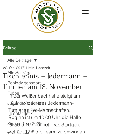
Beitrag
Alle Beiträge
22. Okt. 2017
1 Min. Lesezeit
Alle Beiträge
Tischtennis – Jedermann –
Behindertensport
Turnier am 18. November
Fußball
In der Weißenbachhalle steigt am 
18.11. wieder das Jedermann-
Jugendfußball News
Turnier für 2er-Mannschaften. 
Leichtathletik
Beginn ist um 10:00 Uhr, die Halle 
Sinalco Cup 2020
ist ab 9:15 geöffnet. Das Startgeld 
beträgt 12 € pro Team, zu gewinnen 
Tischtennis