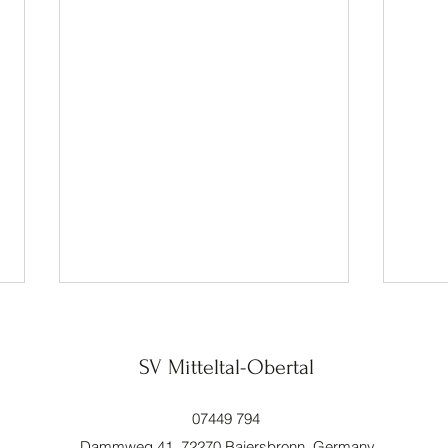
SV Mitteltal-Obertal
Adler
07449 794
Dammweg 41, 72270 Baiersbronn, Germany