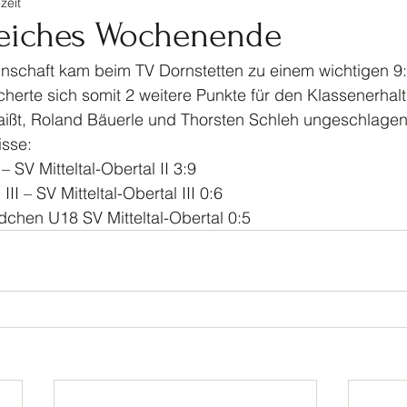
zeit
tennis
Ski
Turnen
Veranstaltungen Jugendf
greiches Wochenende
nschaft kam beim TV Dornstetten zu einem wichtigen 9:
Kinderturnen
Jahrhundertspiel
Bike
herte sich somit 2 weitere Punkte für den Klassenerhalt
aißt, Roland Bäuerle und Thorsten Schleh ungeschlagen
isse:
SV Mitteltal-Obertal II 3:9
I – SV Mitteltal-Obertal III 0:6
dchen U18 SV Mitteltal-Obertal 0:5