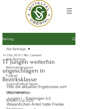
Beitrag
Alle Beiträge
14. Feb. 2015
1 Min. Lesezeit
Alle Beiträge
TT Jungen weiterhin
Behindertensport
ungeschlagen in
Fußball
Bezirksklasse
Jugendfußball News
Hier die aktuellen Ergebnisse vom 
Leichtathletik
Wochenende:
Jungen I – Emmingen 5:5
Sinalco Cup 2020
Wesentlichen Anteil hatte Frieder 
Tischtennis