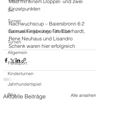
Mast mit einem Doppel- und zwei 
Einzelpunkten
Ski
Turnen
Nachwuchscup – Baiersbronn 6:2
Samuel Finkbeiner, Tim Eberhardt, 
Veranstaltungen Jugendfußball
Rene Neuhaus und Lisandro 
Turnen
Schenk waren hier erfolgreich
Allgemein
Parasport
Kinderturnen
Jahrhundertspiel
Bike
Alle ansehen
Aktuelle Beiträge