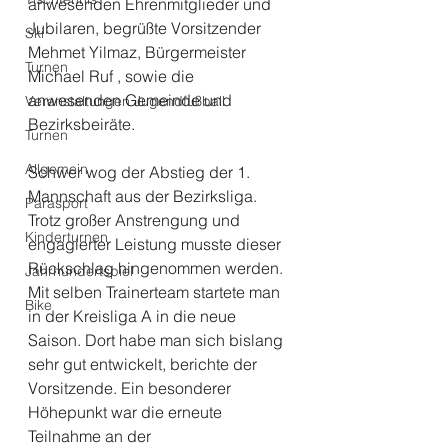
anwesenden Ehrenmitglieder und 
Jubilaren, begrüßte Vorsitzender 
Ski
Mehmet Yilmaz, Bürgermeister 
Turnen
Michael Ruf , sowie die 
anwesenden Gemeinde und 
Veranstaltungen Jugendfußball
Bezirksbeiräte.
Turnen
Allgemein
Schwer wog der Abstieg der 1. 
Mannschaft aus der Bezirksliga. 
Parasport
Trotz großer Anstrengung und 
Kinderturnen
engagierter Leistung musste dieser 
Rückschlag hingenommen werden. 
Jahrhundertspiel
Mit selben Trainerteam startete man 
Bike
in der Kreisliga A in die neue 
Saison. Dort habe man sich bislang 
sehr gut entwickelt, berichte der 
Vorsitzende. Ein besonderer 
Höhepunkt war die erneute 
Teilnahme an der 