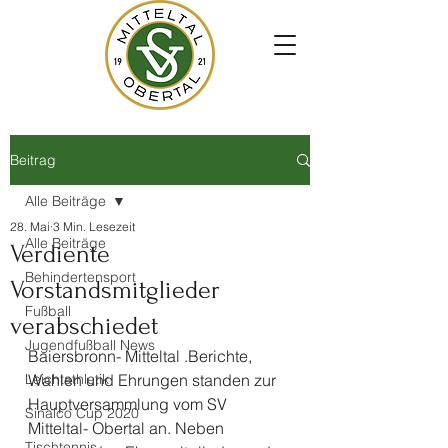
Beitrag
Alle Beiträge
28. Mai
3 Min. Lesezeit
Alle Beiträge
Verdiente
Behindertensport
Vorstandsmitglieder
Fußball
verabschiedet
Jugendfußball News
Baiersbronn- Mitteltal .Berichte, 
Leichtathletik
Wahlen und Ehrungen standen zur 
Hauptversammlung vom SV 
Sinalco Cup 2020
Mitteltal- Obertal an. Neben 
Tischtennis