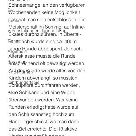
Schneemangel an den verfügbaren 
Ski
Wochenenden keine Möglichkeit 
gab hat man sich entschlossen, die 
Turnen
Meisterschaft im Sommer auf Inline-
Veranstaltungen Jugendfußball
Skates durchzuführen. In Obertal- 
Turnen
Buhlbach wurde eine ca. 400m 
lange Runde abgesperrt. Je nach 
Allgemein
Altersklasse musste die Runde 
Parasport
entsprechend oft bewältigt werden. 
Auf der Runde wurde alles von den 
Kinderturnen
Kindern abverlangt, so mussten 
Jahrhundertspiel
Schlupftore durchfahren werden, 
eine Schikane und eine Wippe 
Bike
überwunden werden. Wer seine 
Runden erledigt hatte wurde auf 
den Schlussanstieg hoch zum 
Hänger geschickt, wo man dann 
das Ziel erreichte. Die 19 aktive 