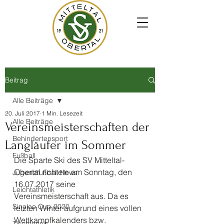
Beitrag
Alle Beiträge
20. Juli 2017
1 Min. Lesezeit
Alle Beiträge
Vereinsmeisterschaften der
Behindertensport
Langläufer im Sommer
Fußball
Die Sparte Ski des SV Mitteltal-
Obertal richtete am Sonntag, den 
Jugendfußball News
16.07.2017 seine 
Leichtathletik
Vereinsmeisterschaft aus. Da es 
Sinalco Cup 2020
letzten Winter aufgrund eines vollen 
Wettkampfkalenders bzw. 
Tischtennis