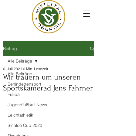
Beitrag
Alle Beiträge
6. Juli 2021
0 Min. Lesezeit
Alle Beiträge
Wir trauern um unseren
Behindertensport
Sportskamerad Jens Fahrner
Fußball
Jugendfußball News
Leichtathletik
Sinalco Cup 2020
Tischtennis