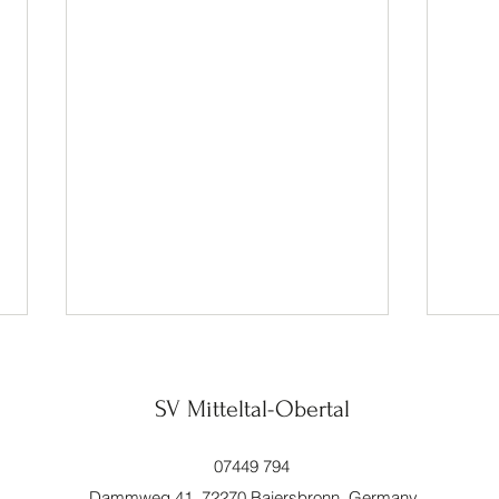
SV Mitteltal-Obertal
Adler
07449 794
Dammweg 41, 72270 Baiersbronn, Germany