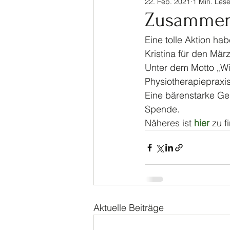
22. Feb. 2021
1 Min. Lese
Sinalco Cup 2020
Tisch
Zusammenh
Eine tolle Aktion ha
Allgemein
Parasport
Kristina für den Mär
Unter dem Motto „Wir
Physiotherapiepraxis
Eine bärenstarke Ges
Spende. 
Näheres ist 
hier
 zu f
Aktuelle Beiträge