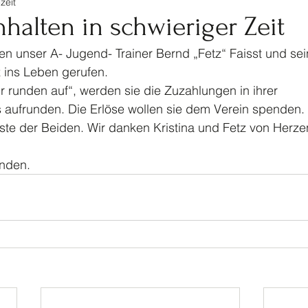
zeit
tennis
Ski
Turnen
Veranstaltungen Jugendf
alten in schwieriger Zeit
ben unser A- Jugend- Trainer Bernd „Fetz“ Faisst und sei
Kinderturnen
Jahrhundertspiel
Bike
z ins Leben gerufen. 
 runden auf“, werden sie die Zuzahlungen in ihrer 
 aufrunden. Die Erlöse wollen sie dem Verein spenden. 
te der Beiden. Wir danken Kristina und Fetz von Herzen
inden. 