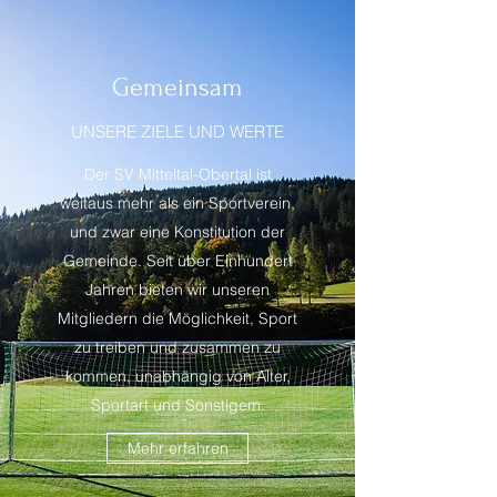
Gemeinsam
UNSERE ZIELE UND WERTE
Der SV Mitteltal-Obertal ist
weitaus mehr als ein Sportverein,
und zwar eine Konstitution der
Gemeinde. Seit über Einhundert
Jahren bieten wir unseren
Mitgliedern die Möglichkeit, Sport
zu treiben und zusammen zu
kommen, unabhängig von Alter,
Sportart und Sonstigem.
Mehr erfahren