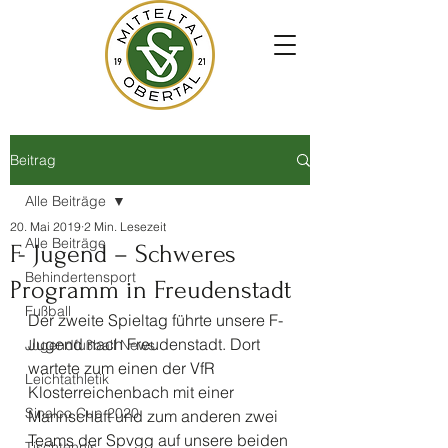
Beitrag
Alle Beiträge
20. Mai 2019
2 Min. Lesezeit
Alle Beiträge
F- Jugend – Schweres
Behindertensport
Programm in Freudenstadt
Fußball
Der zweite Spieltag führte unsere F- 
Jugend nach Freudenstadt. Dort 
Jugendfußball News
wartete zum einen der VfR 
Leichtathletik
Klosterreichenbach mit einer 
Sinalco Cup 2020
Mannschaft und zum anderen zwei 
Teams der Spvgg auf unsere beiden 
Tischtennis