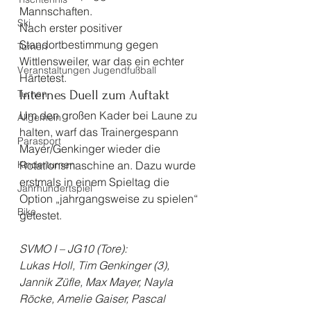
Mannschaften. 
Ski
Nach erster positiver 
Standortbestimmung gegen 
Turnen
Wittlensweiler, war das ein echter 
Veranstaltungen Jugendfußball
Härtetest. 
Turnen
Internes Duell zum Auftakt 
Um den großen Kader bei Laune zu 
Allgemein
halten, warf das Trainergespann 
Parasport
Mayer/Genkinger wieder die 
Kinderturnen
Rotationsmaschine an. Dazu wurde 
erstmals in einem Spieltag die 
Jahrhundertspiel
Option „jahrgangsweise zu spielen“ 
Bike
getestet.
SVMO I – JG10 (Tore):
Lukas Holl, Tim Genkinger (3), 
Jannik Züfle, Max Mayer, Nayla 
Röcke, Amelie Gaiser, Pascal 