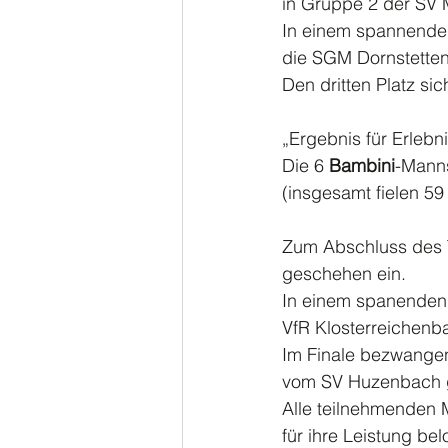
in Gruppe 2 der SV M
In einem spannenden
die SGM Dornstetten 
Den dritten Platz si
„Ergebnis für Erlebn
Die 6 
Bambini
-Manns
(insgesamt fielen 5
Zum Abschluss des T
geschehen ein.
In einem spanenden 
VfR Klosterreichenba
Im Finale bezwangen 
vom SV Huzenbach ge
Alle teilnehmenden 
für ihre Leistung bel