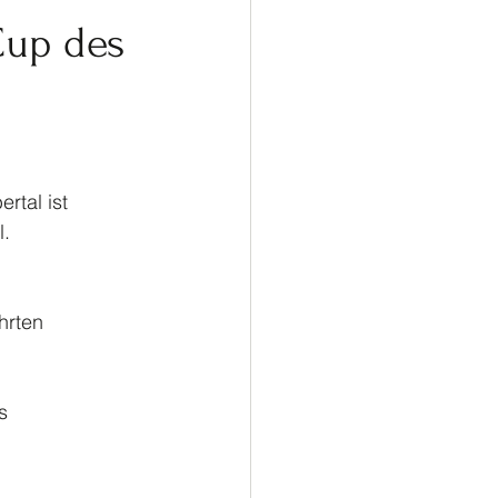
ußball
Turnen
Cup des
rtal ist
l.
hrten
s