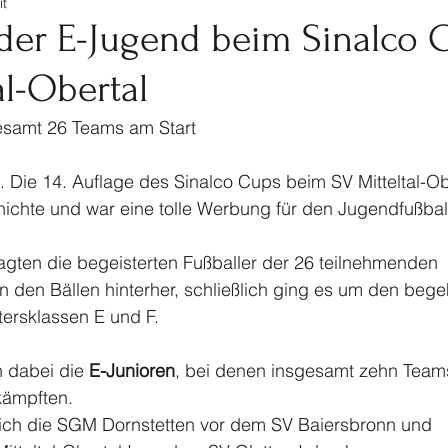
it
tennis
Ski
Turnen
Veranstaltungen Jugendf
der E-Jugend beim Sinalco 
al-Obertal
Kinderturnen
Jahrhundertspiel
Bike
esamt 26 Teams am Start
l. Die 14. Auflage des Sinalco Cups beim SV Mitteltal-Obe
hichte und war eine tolle Werbung für den Jugendfußbal
agten die begeisterten Fußballer der 26 teilnehmenden
den Bällen hinterher, schließlich ging es um den bege
ltersklassen E und F.
 dabei die 
E-Junioren
, bei denen insgesamt zehn Team
kämpften.
sich die SGM Dornstetten vor dem SV Baiersbronn und