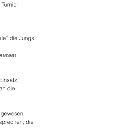
s Turnier-
ale“ die Jungs
preisen
Einsatz,
an die 
h gewesen.
sprechen, die 