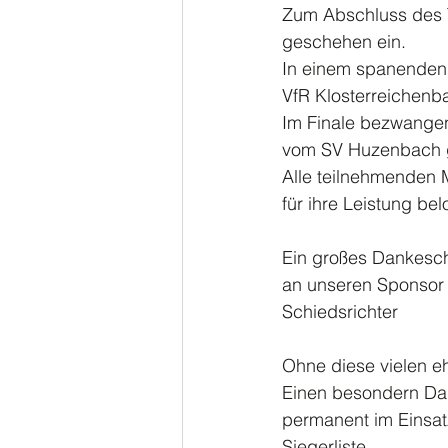
Zum Abschluss des T
geschehen ein.
In einem spanenden 
VfR Klosterreichenba
Im Finale bezwangen 
vom SV Huzenbach ge
Alle teilnehmenden 
für ihre Leistung bel
Ein großes Dankeschö
an unseren Sponsor „
Schiedsrichter
Ohne diese vielen e
Einen besondern Dan
permanent im Einsat
Siegerliste