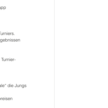
app
urniers.
rgebnissen
s Turnier-
ale“ die Jungs
preisen