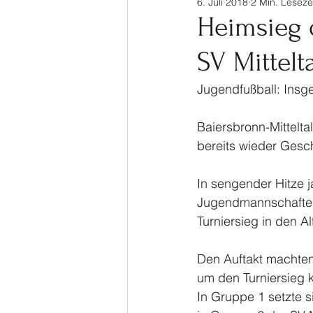
6. Juli 2018
2 Min. Leseze
Sinalco Cup 2020
Tisch
Heimsieg 
SV Mittelt
Allgemein
Parasport
Jugendfußball: Insg
Baiersbronn-Mittelta
bereits wieder Gesc
In sengender Hitze j
Jugendmannschaften 
Turniersieg in den A
Den Auftakt machten
um den Turniersieg 
In Gruppe 1 setzte 