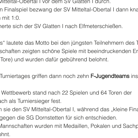
itteltal-Obertal I vor dem SV Glatten I durch.
 Finalspiel bezwang der SV Mitteltal-Obertal I dann kn
mit 1:0.
cherte sich der SV Glatten I nach Elfmeterschießen.
is“ lautete das Motto bei den jüngsten Teilnehmern des T
chaften zeigten schöne Spiele mit beeindruckenden E
9 Tore) und wurden dafür gebührend belohnt.
urniertages griffen dann noch zehn 
F-Jugendteams
 in
Wettbewerb stand nach 22 Spielen und 64 Toren der
ch als Turniersieger fest.
sie den SV Mitteltal-Obertal I, während das „kleine Fin
gen die SG Dornstetten für sich entschieden.
Mannschaften wurden mit Medaillen, Pokalen und Sach
ohnt.