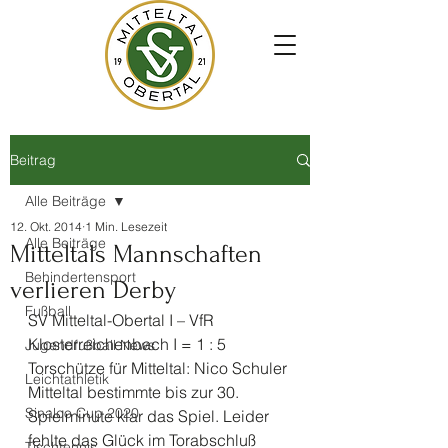
Beitrag
Alle Beiträge
12. Okt. 2014
1 Min. Lesezeit
Alle Beiträge
Mitteltals Mannschaften
Behindertensport
verlieren Derby
Fußball
SV Mitteltal-Obertal I – VfR 
Klosterreichenbach I = 1 : 5 
Jugendfußball News
Torschütze für Mitteltal: Nico Schuler
Leichtathletik
Mitteltal bestimmte bis zur 30. 
Sinalco Cup 2020
Spielminute klar das Spiel. Leider 
fehlte das Glück im Torabschluß 
Tischtennis