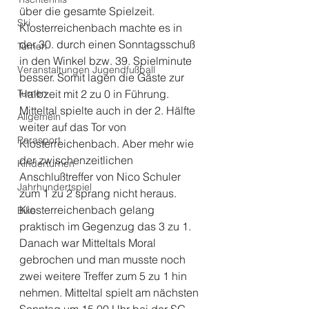
über die gesamte Spielzeit. 
Ski
Klosterreichenbach machte es in 
der 30. durch einen Sonntagsschuß 
Turnen
in den Winkel bzw. 39. Spielminute 
Veranstaltungen Jugendfußball
besser. Somit lagen die Gäste zur 
Turnen
Halbzeit mit 2 zu 0 in Führung. 
Mitteltal spielte auch in der 2. Hälfte 
Allgemein
weiter auf das Tor von 
Parasport
Klosterreichenbach. Aber mehr wie 
der zwischenzeitlichen 
Kinderturnen
Anschlußtreffer von Nico Schuler 
Jahrhundertspiel
zum 1 zu 2 sprang nicht heraus. 
Klosterreichenbach gelang 
Bike
praktisch im Gegenzug das 3 zu 1. 
Danach war Mitteltals Moral 
gebrochen und man musste noch 
zwei weitere Treffer zum 5 zu 1 hin 
nehmen. Mitteltal spielt am nächsten 