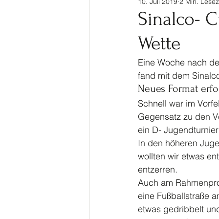
10. Juli 2019
2 Min. Lesez
Sinalco Cup 2020
Tisch
Sinalco- C
Wette
Allgemein
Parasport
Eine Woche nach dem
fand mit dem Sinalco
Neues Format erfo
Schnell war im Vorf
Gegensatz zu den Vo
ein D- Jugendturni
In den höheren Juge
wollten wir etwas e
entzerren.
Auch am Rahmenprog
eine Fußballstraße 
etwas gedribbelt un