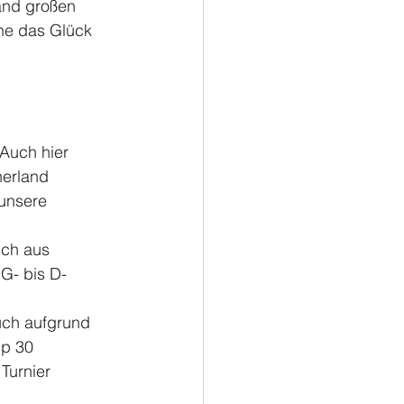
and großen 
ne das Glück 
Auch hier 
erland 
unsere 
uch aus 
G- bis D- 
uch aufgrund 
p 30 
Turnier 