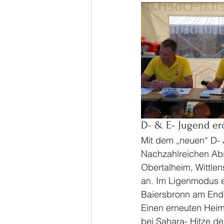
D- & E- Jugend er
Mit dem „neuen“ D- 
Nachzahlreichen Abs
Obertalheim, Wittle
an. Im Ligenmodus e
Baiersbronn am Ende
Einen erneuten Heim
bei Sahara- Hitze d