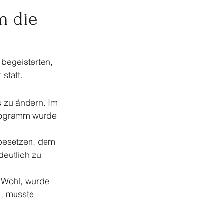
ußball
Turnen
m die
begeisterten, 
statt.  
 zu ändern. Im 
Programm wurde 
besetzen, dem 
eutlich zu 
Wohl, wurde 
, musste 