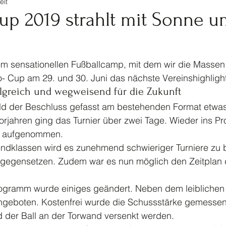
eit
tennis
Ski
Turnen
Veranstaltungen Jugendf
up 2019 strahlt mit Sonne u
Kinderturnen
Jahrhundertspiel
Bike
 sensationellen Fußballcamp, mit dem wir die Massen 
- Cup am 29. und 30. Juni das nächste Vereinshighlight 
lgreich und wegweisend für die Zukunft 
eld der Beschluss gefasst am bestehenden Format etwas
rjahren ging das Turnier über zwei Tage. Wieder ins 
er aufgenommen.
ndklassen wird es zunehmend schwieriger Turniere zu 
ntgegensetzen. Zudem war es nun möglich den Zeitplan d
ramm wurde einiges geändert. Neben dem leiblichen 
angeboten. Kostenfrei wurde die Schussstärke gemessen
d der Ball an der Torwand versenkt werden.