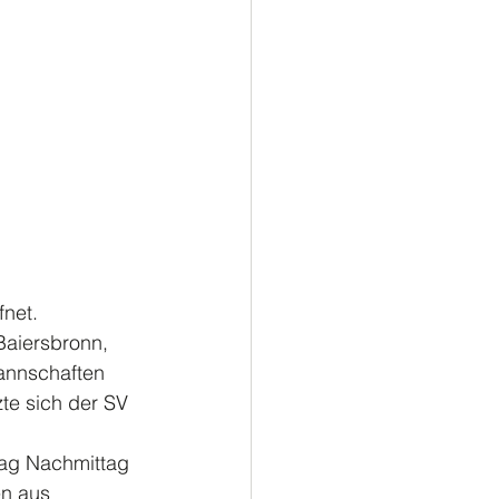
net.  
Baiersbronn, 
annschaften 
te sich der SV 
tag Nachmittag 
n aus 