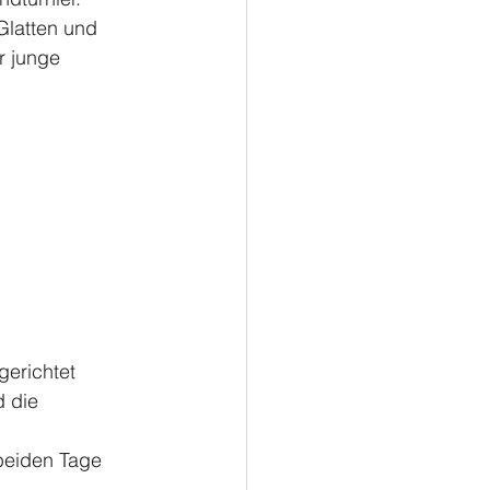
Glatten und 
 junge 
erichtet 
 die 
beiden Tage 