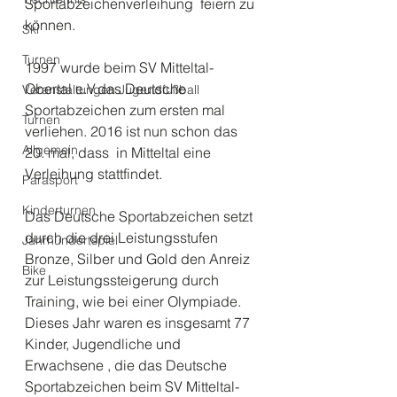
Sportabzeichenverleihung  feiern zu 
können.
Ski
Turnen
1997 wurde beim SV Mitteltal-
Obertal e.V.das Deutsche 
Veranstaltungen Jugendfußball
Sportabzeichen zum ersten mal 
Turnen
verliehen. 2016 ist nun schon das 
Allgemein
20. mal, dass  in Mitteltal eine 
Verleihung stattfindet.
Parasport
Kinderturnen
Das Deutsche Sportabzeichen setzt 
durch die drei Leistungsstufen 
Jahrhundertspiel
Bronze, Silber und Gold den Anreiz 
Bike
zur Leistungssteigerung durch 
Training, wie bei einer Olympiade.
Dieses Jahr waren es insgesamt 77 
Kinder, Jugendliche und 
Erwachsene , die das Deutsche 
Sportabzeichen beim SV Mitteltal-