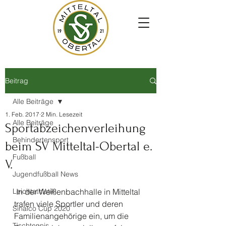
Beitrag
Alle Beiträge
1. Feb. 2017
2 Min. Lesezeit
Alle Beiträge
Sportabzeichenverleihung
Behindertensport
beim SV Mitteltal-Obertal e.
Fußball
V.
Jugendfußball News
Leichtathletik
 In der Weißenbachhalle in Mitteltal 
trafen viele Sportler und deren 
Sinalco Cup 2020
Familienangehörige ein, um die 
Tischtennis